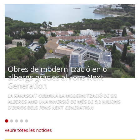
Obres de modernització en 6
albergs gràcies al Fons Next
Generation
LA XANASCAT CULMINA LA MODERNITZACIÓ DE SIS
ALBERGS AMB UNA INVERSIÓ DE MÉS DE 5,3 MILIONS
D’EUROS DELS FONS NEXT GENERATION
Veure totes les notícies