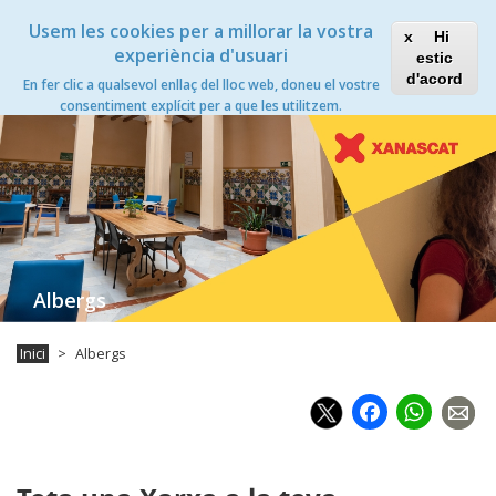
Vés
Xanascat
Toggle
Usem les cookies per a millorar la vostra
al
Hi
navigation
contingut
experiència d'usuari
estic
Albergs
d'acord
En fer clic a qualsevol enllaç del lloc web, doneu el vostre
Toggle
consentiment explícit per a que les utilitzem.
navigation
Albergs
Inici
Albergs
Faceb
Wh