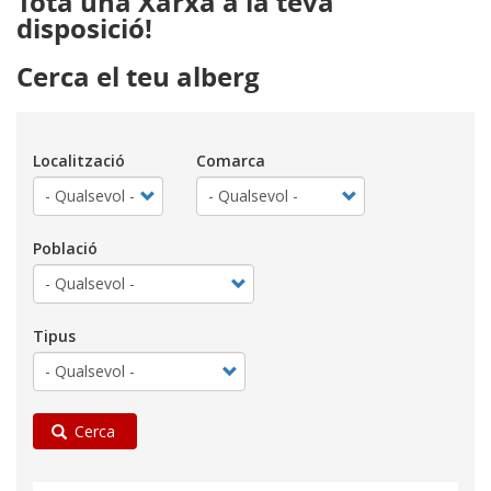
Tota una Xarxa a la teva
disposició!
Cerca el teu alberg
Localització
Comarca
Població
Tipus
Cerca