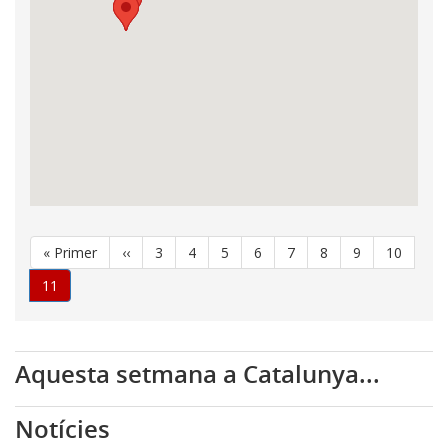
Paginació
Primera
« Primer
Pàgina
‹‹
Pàgina
3
Pàgina
4
Pàgina
5
Pàgina
6
Pàgina
7
Pàgina
8
Pàgina
9
Pàgina
10
pàgina
anterior
Pàgina
11
actual
Aquesta setmana a Catalunya...
Notícies