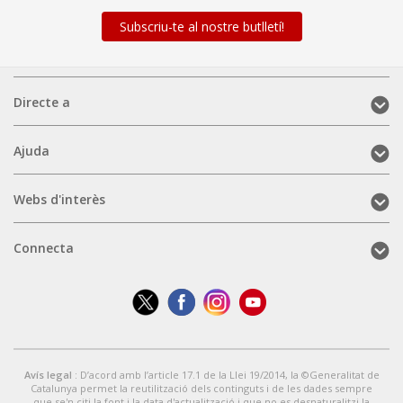
Subscriu-te al nostre butlletí!
Directe
Directe a
a
(mobile)
Ajuda
Ajuda
(mobile)
Webs
Webs d'interès
d'interès
(mobile)
Connecta
Connecta
(mobile)
Avís legal
: D’acord amb l’article 17.1 de la Llei 19/2014, la ©Generalitat de
Catalunya permet la reutilització dels continguts i de les dades sempre
que se'n citi la font i la data d'actualització i que no es desnaturalitzi la