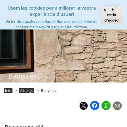
Vés
Xanascat
Toggle
Usem les cookies per a millorar la vostra
al
Hi
navigation
contingut
experiència d'usuari
estic
d'acord
En fer clic a qualsevol enllaç del lloc web, doneu el vostre
Toggle
consentiment explícit per a que les utilitzem.
navigation
Banyoles
Inici
Albergs
Banyoles
Faceb
Wh