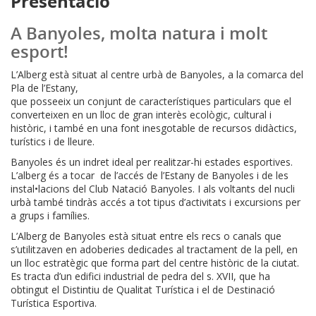
Presentació
A Banyoles, molta natura i molt
esport!
L’Alberg està situat al centre urbà de Banyoles, a la comarca del
Pla de l’Estany,
que posseeix un conjunt de característiques particulars que el
converteixen en un lloc de gran interès ecològic, cultural i
històric, i també en una font inesgotable de recursos didàctics,
turístics i de lleure.
Banyoles és un indret ideal per realitzar-hi estades esportives.
L’alberg és a tocar de l’accés de l’Estany de Banyoles i de les
instal•lacions del Club Natació Banyoles. I als voltants del nucli
urbà també tindràs accés a tot tipus d’activitats i excursions per
a grups i famílies.
L’Alberg de Banyoles està situat entre els recs o canals que
s’utilitzaven en adoberies dedicades al tractament de la pell, en
un lloc estratègic que forma part del centre històric de la ciutat.
Es tracta d’un edifici industrial de pedra del s. XVII, que ha
obtingut el Distintiu de Qualitat Turística i el de Destinació
Turística Esportiva.