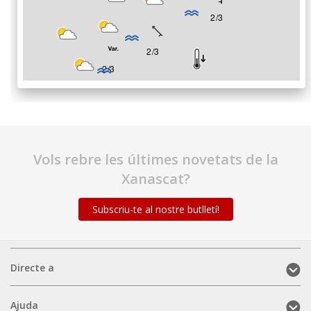
Vols rebre les últimes novetats de la
Xanascat?
Subscriu-te al nostre butlletí!
Directe
Directe a
a
(mobile)
Ajuda
Ajuda