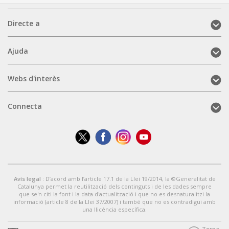
Directe
Directe a
a
(mobile)
Ajuda
Ajuda
(mobile)
Webs
Webs d'interès
d'interès
(mobile)
Connecta
Connecta
(mobile)
Avís legal
: D’acord amb l’article 17.1 de la Llei 19/2014, la ©Generalitat de
Catalunya permet la reutilització dels continguts i de les dades sempre
que se'n citi la font i la data d'actualització i que no es desnaturalitzi la
informació (article 8 de la Llei 37/2007) i també que no es contradigui amb
una llicència específica.
Torna