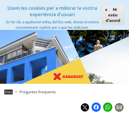
Vés
Xanascat
Toggle
Usem les cookies per a millorar la vostra
al
Hi
navigation
contingut
experiència d'usuari
estic
Preguntes freqüents
d'acord
En fer clic a qualsevol enllaç del lloc web, doneu el vostre
Toggle
consentiment explícit per a que les utilitzem.
navigation
Inici
Preguntes freqüents
Faceb
Wh