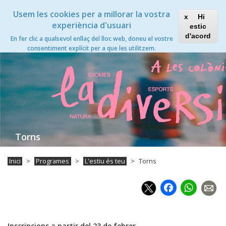
Vés
Xanascat
Toggle
Usem les cookies per a millorar la vostra
al
Hi
navigation
contingut
experiència d'usuari
estic
Torns
d'acord
En fer clic a qualsevol enllaç del lloc web, doneu el vostre
Toggle
consentiment explícit per a que les utilitzem.
navigation
Torns
Inici
Programes
L'estiu és teu
Torns
Faceb
Wh
Inscripcions a partir del 23 de febrer