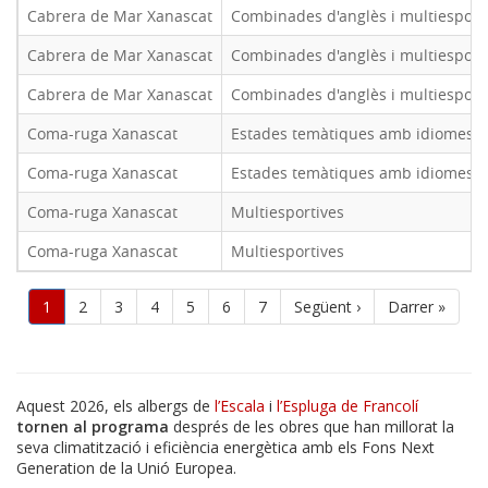
Cabrera de Mar Xanascat
Combinades d'anglès i multiesport
Cabrera de Mar Xanascat
Combinades d'anglès i multiesport
Cabrera de Mar Xanascat
Combinades d'anglès i multiesport
Coma-ruga Xanascat
Estades temàtiques amb idiomes
Coma-ruga Xanascat
Estades temàtiques amb idiomes
Coma-ruga Xanascat
Multiesportives
Coma-ruga Xanascat
Multiesportives
Paginació
Pàgina
1
Pàgina
2
Pàgina
3
Pàgina
4
Pàgina
5
Pàgina
6
Pàgina
7
Pàgina
Següent ›
Última
Darrer »
actual
següent
pàgina
Aquest 2026, els albergs de
l’Escala
i
l’Espluga de Francolí
tornen al programa
després de les obres que han millorat la
seva climatització i eficiència energètica amb els Fons Next
Generation de la Unió Europea.