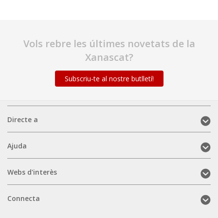
Vols rebre les últimes novetats de la
Xanascat?
Subscriu-te al nostre butlletí!
Directe
Directe a
a
(mobile)
Ajuda
Ajuda
(mobile)
Webs
Webs d'interès
d'interès
(mobile)
Connecta
Connecta
(mobile)