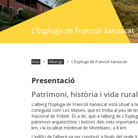
L'Espluga de Francolí Xanascat
Inici
Albergs
L'Espluga de Francolí Xanascat
Presentació
Patrimoni, història i vida rura
L’alberg l’Espluga de Francolí Xanascat està situat 
coneguda com Les Masies, que es troba al peu de les
Nacional de Poblet. És a dir, que a l’alberg de L’Esplu
patrimoni arquitectònic i històric dels més importan
km, i la localitat medieval de Montblanc, a 8 km.
L’edifici de l’alberg va ser construït a finals del segle 