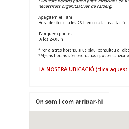
*Aquests horaris poden patir variacions en f
necessitats organitzatives de l’alberg.
Apaguem el llum
Hora de silenci: a les 23 h en tota la instal.lació.
Tanquem portes
A les 24.00 h
*Per a altres horaris, si us plau, consulteu a l’alb
*Alguns horaris són orientatius i poden canviar 
LA NOSTRA UBICACIÓ (clica aquest e
On som i com arribar-hi