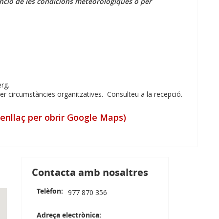
unció de les condicions meteorològiques o per
erg.
per circumstàncies organitzatives. Consulteu a la recepció.
nllaç per obrir Google Maps)
Contacta amb nosaltres
Telèfon
977 870 356
Adreça electrònica