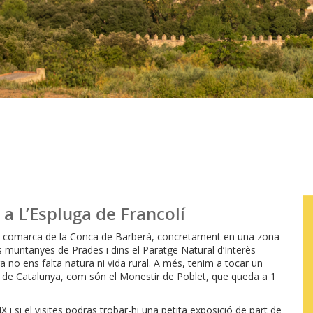
l a L’Espluga de Francolí
a la comarca de la Conca de Barberà, concretament en una zona
 muntanyes de Prades i dins el Paratge Natural d’Interès
ga no ens falta natura ni vida rural. A més, tenim a tocar un
ts de Catalunya, com són el Monestir de Poblet, que queda a 1
XIX i si el visites podras trobar-hi una petita exposició de part de