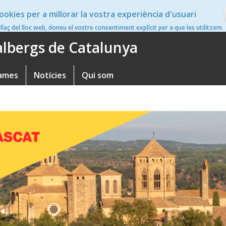
ookies per a millorar la vostra experiència d'usuari
en
nllaç del lloc web, doneu el vostre consentiment explícit per a que les utilitzem.
'albergs de Catalunya
ames
Notícies
Qui som