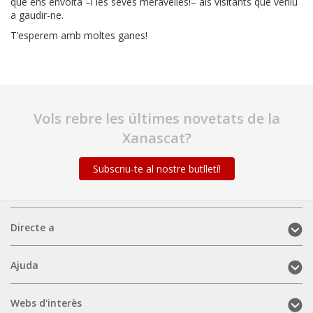
que ens envolta –i les seves meravelles!– als visitants que veniu
a gaudir-ne.
T’esperem amb moltes ganes!
Vols rebre les últimes novetats de la
Xanascat?
Subscriu-te al nostre butlletí!
Directe
Directe a
a
(mobile)
Ajuda
Ajuda
(mobile)
Webs
Webs d'interès