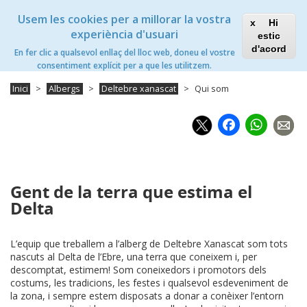
Vés
Xanascat
Toggle
Usem les cookies per a millorar la vostra
al
Hi
navigation
contingut
experiència d'usuari
estic
Deltebre Xanascat
d'acord
En fer clic a qualsevol enllaç del lloc web, doneu el vostre
Toggle
consentiment explícit per a que les utilitzem.
navigation
Inici
Albergs
Deltebre xanascat
Qui som
Faceb
Wh
Gent de la terra que estima el
Delta
L’equip que treballem a l’alberg de Deltebre Xanascat som tots
nascuts al Delta de l’Ebre, una terra que coneixem i, per
descomptat, estimem! Som coneixedors i promotors dels
costums, les tradicions, les festes i qualsevol esdeveniment de
la zona, i sempre estem disposats a donar a conèixer l’entorn