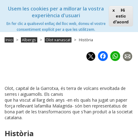
Vés
Xanascat
Toggle
Usem les cookies per a millorar la vostra
al
Hi
navigation
contingut
experiència d'usuari
estic
Olot Xanascat
d'acord
En fer clic a qualsevol enllaç del lloc web, doneu el vostre
Toggle
consentiment explícit per a que les utilitzem.
navigation
Inici
Albergs
Olot xanascat
Història
Faceb
Wh
Olot, capital de la Garrotxa, és terra de volcans envoltada de
serres i aiguamolls. Els canvis
que ha viscut al llarg dels anys -en els quals ha jugat un paper
força rellevant lafamília Malagrida- són ben representatius de
bona part de les transformacions que s'han produït a la societat
catalana.
Història