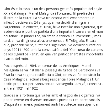
Olot és el bressol d'un dels personatges més populars del segle
XX a Catalunya, Manel Malagrida i Fontanet, fill predilecte i
il·lustre de la ciutat. La seva trajectòria vital experimenta un
inflexió decisiva als 24 anys, quan va decidir d'emigrar a
l'Argentina. En concret, el 1890, hi va instal·lar una cigarreria, que
esdevindria el punt de partida d'una important carrera en el món
del tabac. En primer lloc, va crear la fàbrica La Invencible i, més
tard, en va dirigir una altra, anomenada El Telégrafo. Encara
que, probablement, el fet més significatiu va ocórrer durant els
anys 1901 i 1902 amb la convocatòria del "Concurso de carteles
de los cigarrillos París", en què van participar artistes importants
d'arreu del món.
Poc després, el 1904, en tornar de les Amèriques, Manel
Malagrida es va instal·lar al passeig de Gràcia de Barcelona i va
fixar la seva segona residència a Olot, on es va fer construir la
Casa Malagrida, actual alberg residència Torre Malagrida1. Un
edifici projectat per Bonaventura Bassegoda i Amigó, i construït
entre el 1921 i el 1922.
Gràcies a la fortuna que va fer amb el negoci dels cigarrets, va
poder invertir en diverses iniciatives privades i en obres socials.
D'aquesta manera, juntament amb l'arquitecte municipal Joan