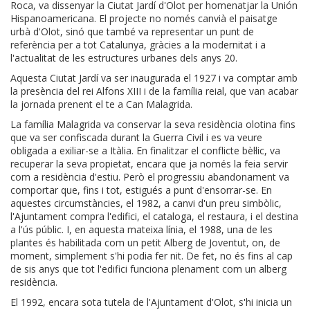
Roca, va dissenyar la Ciutat Jardí d'Olot per homenatjar la Unión
Hispanoamericana. El projecte no només canvià el paisatge
urbà d'Olot, sinó que també va representar un punt de
referència per a tot Catalunya, gràcies a la modernitat i a
l'actualitat de les estructures urbanes dels anys 20.
Aquesta Ciutat Jardí va ser inaugurada el 1927 i va comptar amb
la presència del rei Alfons XIII i de la família reial, que van acabar
la jornada prenent el te a Can Malagrida.
La família Malagrida va conservar la seva residència olotina fins
que va ser confiscada durant la Guerra Civil i es va veure
obligada a exiliar-se a Itàlia. En finalitzar el conflicte bèl·lic, va
recuperar la seva propietat, encara que ja només la feia servir
com a residència d'estiu. Però el progressiu abandonament va
comportar que, fins i tot, estigués a punt d'ensorrar-se. En
aquestes circumstàncies, el 1982, a canvi d'un preu simbòlic,
l'Ajuntament compra l'edifici, el cataloga, el restaura, i el destina
a l'ús públic. I, en aquesta mateixa línia, el 1988, una de les
plantes és habilitada com un petit Alberg de Joventut, on, de
moment, simplement s'hi podia fer nit. De fet, no és fins al cap
de sis anys que tot l'edifici funciona plenament com un alberg
residència.
El 1992, encara sota tutela de l'Ajuntament d'Olot, s'hi inicia un