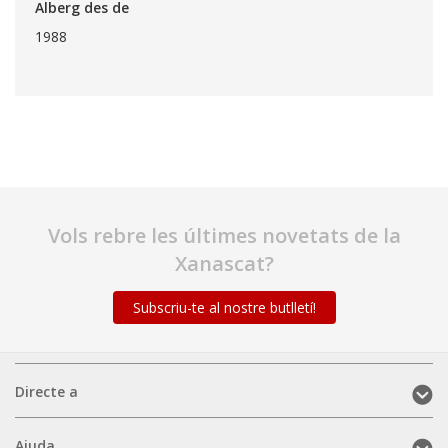
Alberg des de
1988
Vols rebre les últimes novetats de la
Xanascat?
Subscriu-te al nostre butlletí!
Directe
Directe a
a
(mobile)
Ajuda
Ajuda