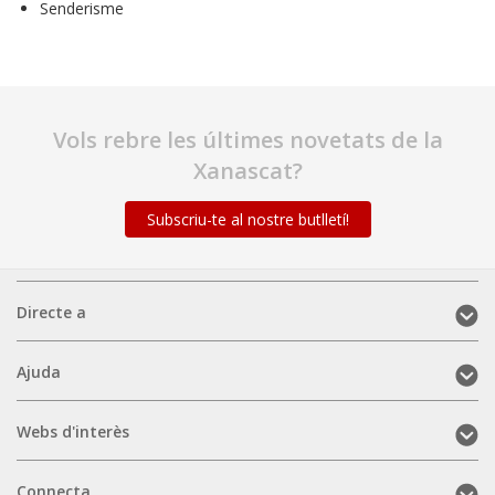
Senderisme
Vols rebre les últimes novetats de la
Xanascat?
Subscriu-te al nostre butlletí!
Directe
Directe a
a
(mobile)
Ajuda
Ajuda
(mobile)
Webs
Webs d'interès
d'interès
(mobile)
Connecta
Connecta