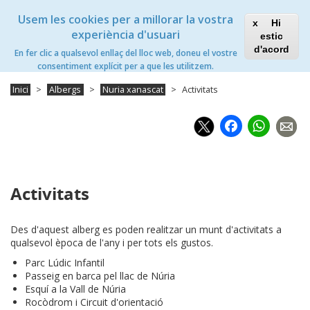
Vés
Xanascat
Toggle
Usem les cookies per a millorar la vostra
al
Hi
navigation
contingut
experiència d'usuari
estic
Núria Xanascat
d'acord
En fer clic a qualsevol enllaç del lloc web, doneu el vostre
Toggle
consentiment explícit per a que les utilitzem.
navigation
Inici
Albergs
Nuria xanascat
Activitats
Faceb
Wh
Activitats
Des d'aquest alberg es poden realitzar un munt d'activitats a
qualsevol època de l'any i per tots els gustos.
Parc Lúdic Infantil
Passeig en barca pel llac de Núria
Esquí a la Vall de Núria
Rocòdrom i Circuit d'orientació