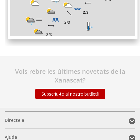
Vols rebre les últimes novetats de la
Xanascat?
Subscriu-te al nostre butlletí!
Directe
Directe a
a
(mobile)
Ajuda
Ajuda