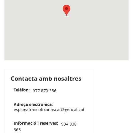
Contacta amb nosaltres
Telèfon
977 870 356
Adreça electrònica
esplugafrancoli.xanascat@gencat.cat
Informació i reserves
934 838
363