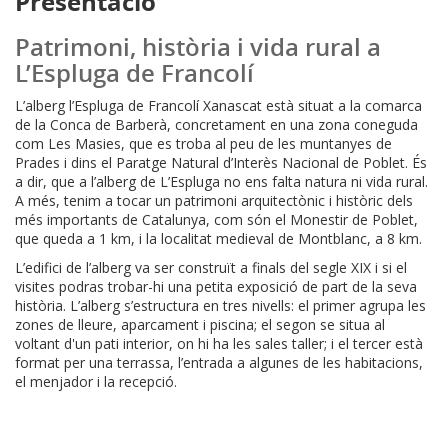
Presentació
Patrimoni, història i vida rural a
L’Espluga de Francolí
L’alberg l’Espluga de Francolí Xanascat està situat a la comarca
de la Conca de Barberà, concretament en una zona coneguda
com Les Masies, que es troba al peu de les muntanyes de
Prades i dins el Paratge Natural d’Interès Nacional de Poblet. És
a dir, que a l’alberg de L’Espluga no ens falta natura ni vida rural.
A més, tenim a tocar un patrimoni arquitectònic i històric dels
més importants de Catalunya, com són el Monestir de Poblet,
que queda a 1 km, i la localitat medieval de Montblanc, a 8 km.
L’edifici de l’alberg va ser construït a finals del segle XIX i si el
visites podras trobar-hi una petita exposició de part de la seva
història. L’alberg s’estructura en tres nivells: el primer agrupa les
zones de lleure, aparcament i piscina; el segon se situa al
voltant d'un pati interior, on hi ha les sales taller; i el tercer està
format per una terrassa, l’entrada a algunes de les habitacions,
el menjador i la recepció.