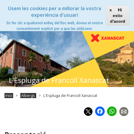
Vés
Xanascat
Toggle
Usem les cookies per a millorar la vostra
al
Hi
navigation
contingut
experiència d'usuari
estic
d'acord
En fer clic a qualsevol enllaç del lloc web, doneu el vostre
Toggle
consentiment explícit per a que les utilitzem.
navigation
L'Espluga de Francolí Xanascat
Inici
Albergs
L'Espluga de Francolí Xanascat
Faceb
Wh