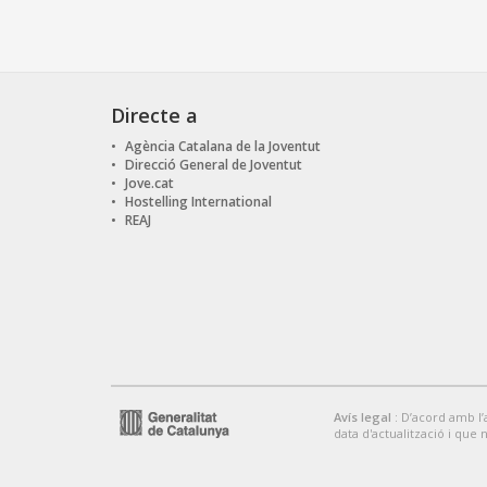
Directe a
Agència Catalana de la Joventut
Direcció General de Joventut
Jove.cat
Hostelling International
REAJ
Avís legal
: D’acord amb l’
data d'actualització i que 