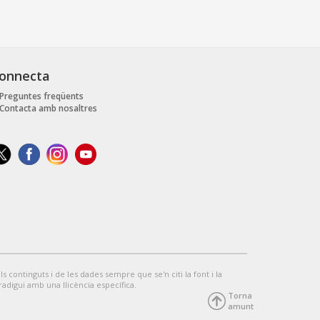
onnecta
Preguntes freqüents
Contacta amb nosaltres
ls continguts i de les dades sempre que se'n citi la font i la
tradigui amb una llicència específica.
Torna
amunt