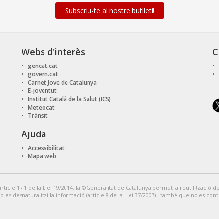
Subscriu-te al nostre butlletí!
Webs d'interès
C
gencat.cat
govern.cat
Carnet Jove de Catalunya
E-joventut
Institut Català de la Salut (ICS)
Meteocat
Trànsit
Ajuda
Accessibilitat
Mapa web
article 17.1 de la Llei 19/2014, la ©Generalitat de Catalunya permet la reutilització de
no es desnaturalitzi la informació (article 8 de la Llei 37/2007) i també que no es con