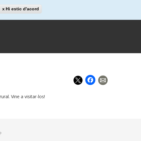
Cerca
Hi estic d'acord
Cerca
Facebook
al. Vine a visitar-los!
?