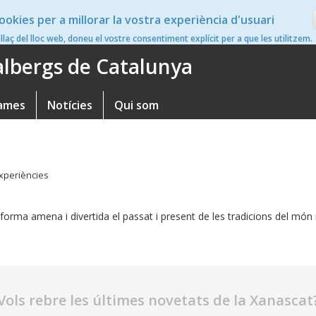
ookies per a millorar la vostra experiència d'usuari
en
nllaç del lloc web, doneu el vostre consentiment explícit per a que les utilitzem.
'albergs de Catalunya
ames
Notícies
Qui som
xperiències
rma amena i divertida el passat i present de les tradicions del món rur
Vols rebre les últimes novetats de la Xanascat