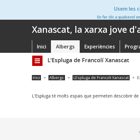
Vés
Usem les c
al
contingut
En fer clic a qualsevol e
Xanascat, la xarxa jove d
Inici
Albergs
Experiències
Progr
Navegació
principal
L'Espluga de Francolí Xanascat
Toggle
navigation
Inici
Albergs
LEspluga de Francoli Xanascat
E
L’Espluga té molts espais que permeten descobrir de fo