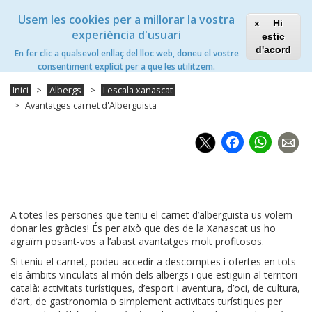
Vés
Xanascat
Toggle
Usem les cookies per a millorar la vostra
al
Hi
navigation
contingut
experiència d'usuari
estic
L'Escala Xanascat
d'acord
En fer clic a qualsevol enllaç del lloc web, doneu el vostre
Toggle
consentiment explícit per a que les utilitzem.
navigation
Inici
Albergs
Lescala xanascat
Avantatges carnet d'Alberguista
Faceb
Wh
A totes les persones que teniu el carnet d’alberguista us volem
donar les gràcies! És per això que des de la Xanascat us ho
agraïm posant-vos a l’abast avantatges molt profitosos.
Si teniu el carnet, podeu accedir a descomptes i ofertes en tots
els àmbits vinculats al món dels albergs i que estiguin al territori
català: activitats turístiques, d’esport i aventura, d’oci, de cultura,
d’art, de gastronomia o simplement activitats turístiques per