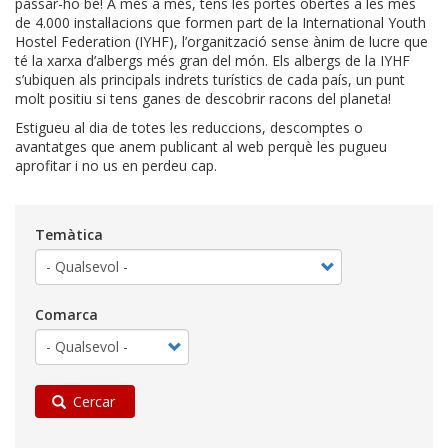
passar-ho bé! A més a més, tens les portes obertes a les més
de 4.000 instal·lacions que formen part de la International Youth
Hostel Federation (IYHF), l’organització sense ànim de lucre que
té la xarxa d’albergs més gran del món. Els albergs de la IYHF
s’ubiquen als principals indrets turístics de cada país, un punt
molt positiu si tens ganes de descobrir racons del planeta!
Estigueu al dia de totes les reduccions, descomptes o
avantatges que anem publicant al web perquè les pugueu
aprofitar i no us en perdeu cap.
Temàtica
Comarca
Cercar