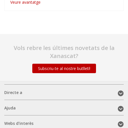
Veure avantatge
Vols rebre les últimes novetats de la
Xanascat?
Subscriu-te al nostre butlletí!
Directe
Directe a
a
(mobile)
Ajuda
Ajuda
(mobile)
Webs
Webs d'interès