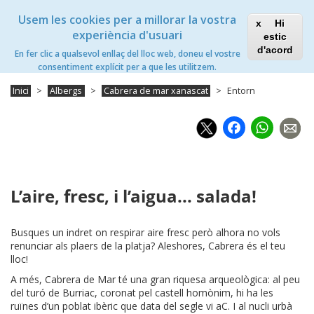
Vés
Xanascat
Toggle
Usem les cookies per a millorar la vostra
al
Hi
navigation
contingut
experiència d'usuari
estic
Cabrera de Mar Xanascat
d'acord
En fer clic a qualsevol enllaç del lloc web, doneu el vostre
Toggle
consentiment explícit per a que les utilitzem.
navigation
Inici
Albergs
Cabrera de mar xanascat
Entorn
Faceb
Wh
L’aire, fresc, i l’aigua... salada!
Busques un indret on respirar aire fresc però alhora no vols
renunciar als plaers de la platja? Aleshores, Cabrera és el teu
lloc!
A més, Cabrera de Mar té una gran riquesa arqueològica: al peu
del turó de Burriac, coronat pel castell homònim, hi ha les
ruïnes d’un poblat ibèric que data del segle vi aC. I al nucli urbà