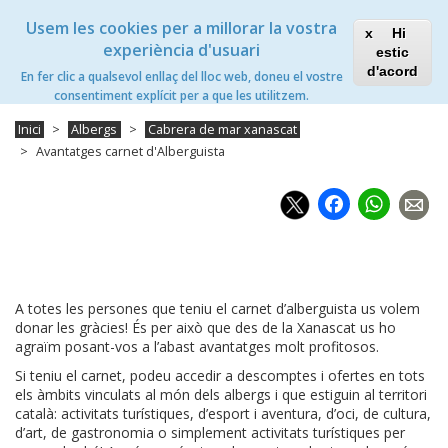
Vés
Xanascat
Toggle
Usem les cookies per a millorar la vostra
al
Hi
navigation
contingut
experiència d'usuari
estic
Cabrera de Mar Xanascat
d'acord
En fer clic a qualsevol enllaç del lloc web, doneu el vostre
Toggle
consentiment explícit per a que les utilitzem.
navigation
Inici
Albergs
Cabrera de mar xanascat
Avantatges carnet d'Alberguista
Faceb
Wh
A totes les persones que teniu el carnet d’alberguista us volem
donar les gràcies! És per això que des de la Xanascat us ho
agraïm posant-vos a l’abast avantatges molt profitosos.
Si teniu el carnet, podeu accedir a descomptes i ofertes en tots
els àmbits vinculats al món dels albergs i que estiguin al territori
català: activitats turístiques, d’esport i aventura, d’oci, de cultura,
d’art, de gastronomia o simplement activitats turístiques per