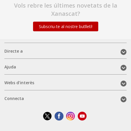
Vols rebre les últimes novetats de la
Xanascat?
Subscriu-te al nostre butlletí!
Directe
Directe a
a
(mobile)
Ajuda
Ajuda
(mobile)
Webs
Webs d'interès
d'interès
(mobile)
Connecta
Connecta
(mobile)