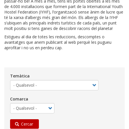
passar-ho bé! A més a més, tens les portes obertes a les més
de 4.000 instal·lacions que formen part de la International Youth
Hostel Federation (IYHF), l’organització sense ànim de lucre que
té la xarxa d’albergs més gran del món. Els albergs de la IYHF
s’ubiquen als principals indrets turístics de cada país, un punt
molt positiu si tens ganes de descobrir racons del planeta!
Estigueu al dia de totes les reduccions, descomptes o
avantatges que anem publicant al web perquè les pugueu
aprofitar i no us en perdeu cap.
Temàtica
Comarca
Cercar