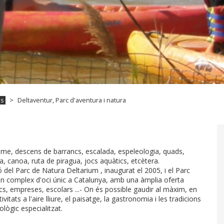
es
Deltaventur, Parc d'aventura i natura
isme, descens de barrancs, escalada, espeleologia, quads,
era, canoa, ruta de piragua, jocs aquàtics, etcètera.
ó del Parc de Natura Deltarium , inaugurat el 2005, i el Parc
s un complex d'oci únic a Catalunya, amb una àmplia oferta
mics, empreses, escolars ...- On és possible gaudir al màxim, en
vitats a l'aire lliure, el paisatge, la gastronomia i les tradicions
ològic especialitzat.