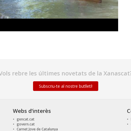
Vols rebre les últimes novetats de la Xanascat
Subscriu-te al nostre butlletí!
Webs d'interès
C
gencat.cat
govern.cat
Carnet Jove de Catalunya