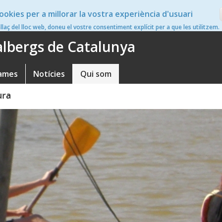
ookies per a millorar la vostra experiència d'usuari
en
nllaç del lloc web, doneu el vostre consentiment explícit per a que les utilitzem.
'albergs de Catalunya
ames
Notícies
Qui som
tura