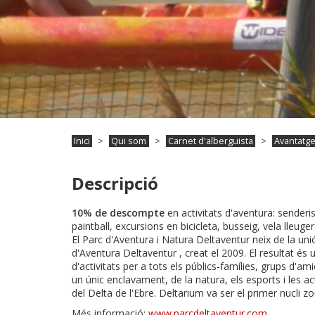
Inici
Qui som
Carnet d'alberguista
Avantatg
Descripció
10% de descompte
en activitats d'aventura: sender
paintball, excursions en bicicleta, busseig, vela lleug
El Parc d'Aventura i Natura Deltaventur neix de la uni
d'Aventura Deltaventur , creat el 2009. El resultat é
d'activitats per a tots els públics-famílies, grups d'a
un únic enclavament, de la natura, els esports i les acti
del Delta de l'Ebre. Deltarium va ser el primer nucli zo
Més informació:
www.parcdeltaventur.com