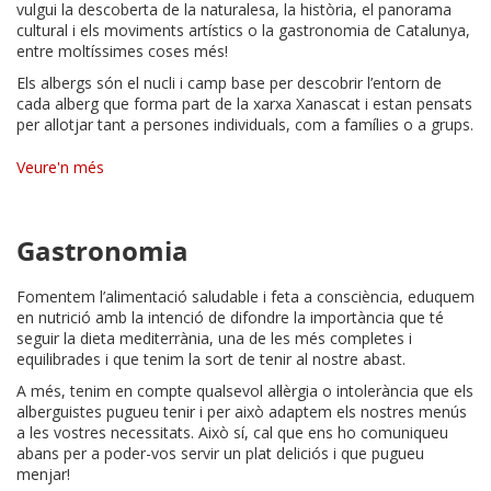
vulgui la descoberta de la naturalesa, la història, el panorama
cultural i els moviments artístics o la gastronomia de Catalunya,
entre moltíssimes coses més!
Els albergs són el nucli i camp base per descobrir l’entorn de
cada alberg que forma part de la xarxa Xanascat i estan pensats
per allotjar tant a persones individuals, com a famílies o a grups.
Veure'n més
Gastronomia
Fomentem l’alimentació saludable i feta a consciència, eduquem
en nutrició amb la intenció de difondre la importància que té
seguir la dieta mediterrània, una de les més completes i
equilibrades i que tenim la sort de tenir al nostre abast.
A més, tenim en compte qualsevol al·lèrgia o intolerància que els
alberguistes pugueu tenir i per això adaptem els nostres menús
a les vostres necessitats. Això sí, cal que ens ho comuniqueu
abans per a poder-vos servir un plat deliciós i que pugueu
menjar!