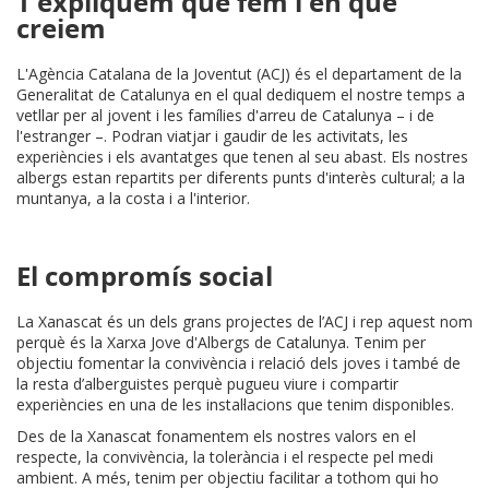
T'expliquem què fem i en què
creiem
L'Agència Catalana de la Joventut (ACJ) és el departament de la
Generalitat de Catalunya en el qual dediquem el nostre temps a
vetllar per al jovent i les famílies d'arreu de Catalunya – i de
l'estranger –. Podran viatjar i gaudir de les activitats, les
experiències i els avantatges que tenen al seu abast. Els nostres
albergs estan repartits per diferents punts d'interès cultural; a la
muntanya, a la costa i a l'interior.
El compromís social
La Xanascat és un dels grans projectes de l’ACJ i rep aquest nom
perquè és la Xarxa Jove d'Albergs de Catalunya. Tenim per
objectiu fomentar la convivència i relació dels joves i també de
la resta d’alberguistes perquè pugueu viure i compartir
experiències en una de les instal·lacions que tenim disponibles.
Des de la Xanascat fonamentem els nostres valors en el
respecte, la convivència, la tolerància i el respecte pel medi
ambient. A més, tenim per objectiu facilitar a tothom qui ho