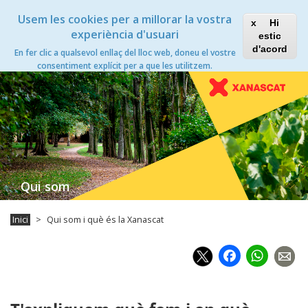
Vés
Xanascat
Toggle
Usem les cookies per a millorar la vostra
al
Hi
navigation
contingut
experiència d'usuari
estic
Qui som i què és la Xanascat
d'acord
En fer clic a qualsevol enllaç del lloc web, doneu el vostre
Toggle
consentiment explícit per a que les utilitzem.
navigation
Qui som
Inici
Qui som i què és la Xanascat
Faceb
Wh