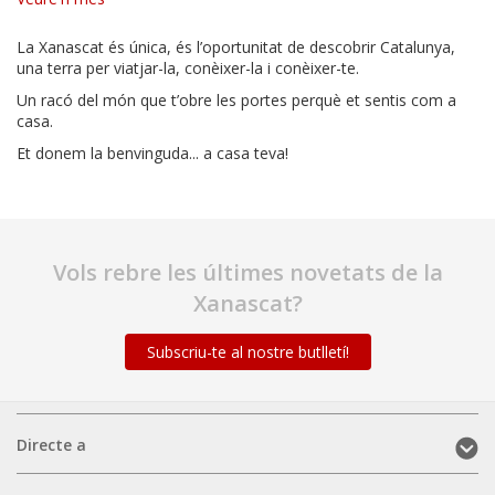
La Xanascat és única, és l’oportunitat de descobrir Catalunya,
una terra per viatjar-la, conèixer-la i conèixer-te.
Un racó del món que t’obre les portes perquè et sentis com a
casa.
Et donem la benvinguda... a casa teva!
Vols rebre les últimes novetats de la
Xanascat?
Subscriu-te al nostre butlletí!
Directe
Directe a
a
(mobile)