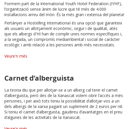
Formem part de la International Youth Hotel Federation (IYHF),
l’organització sense ànim de lucre que té més de 4.000
instal·lacions arreu del món. És la més gran i extensa del planeta!
Pertànyer a Hostelling InternationaI és una opció que garanteix
als usuaris un allotjament econòmic, segur i de qualitat, atès
que els albergs d'HI han de complir unes normes específiques i,
a la vegada, un compromís mediambiental i social de caràcter
ecològic i amb relació a les persones amb més necessitats.
Veure'n més
Carnet d’alberguista
La teoria diu que per allotjar-se a un alberg cal tenir el carnet
d’alberguista, però des de la Xanascat volem obrir l’accés a més
persones, i per això tots teniu la possibilitat d’allotjar-vos a un
dels albergs de la xarxa pagant un suplement de 2 euros per nit.
Si teniu el carnet d’alberguista, gaudireu d’avantatges en el preu
d’algunes de les activitats de la Xanascat.
Veure'n més