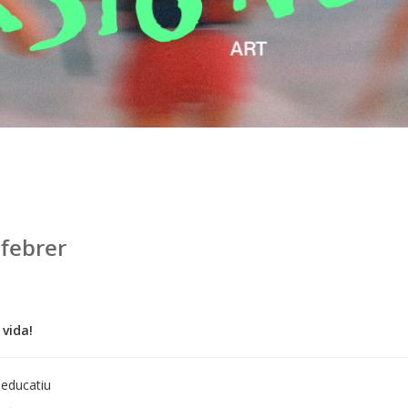
 febrer
 vida!
 educatiu