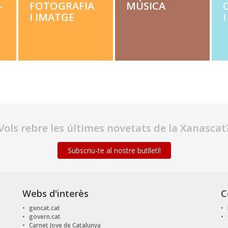
­
FOTOGRAFIA
MÚSI­CA
C
I IMATGE
Vols rebre les últimes novetats de la Xanascat
Subscriu-te al nostre butlletí!
Webs d'interès
C
gencat.cat
govern.cat
Carnet Jove de Catalunya