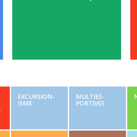
EXCUR­SION­
MUL­TI­ES­
ISME
PORTIVES
S