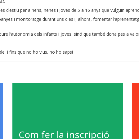
at.
 d’estiu per a nens, nenes i joves de 5 a 16 anys que vulguin aprendre
yes i monitoratge durant uns dies i, alhora, fomentar l’aprenentatg
 l’autonomia dels infants i joves, sinó que també dona pes a valors
le. I fins que no ho vius, no ho saps!
Com fer la inscripció