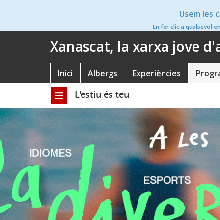
Vés
Usem les c
al
contingut
En fer clic a qualsevol e
Xanascat, la xarxa jove d
Inici
Albergs
Experiències
Progr
Navegació
principal
L'estiu és teu
Toggle
navigation