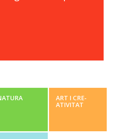
NATU­RA
ART I CRE­
ATIV­I­TAT