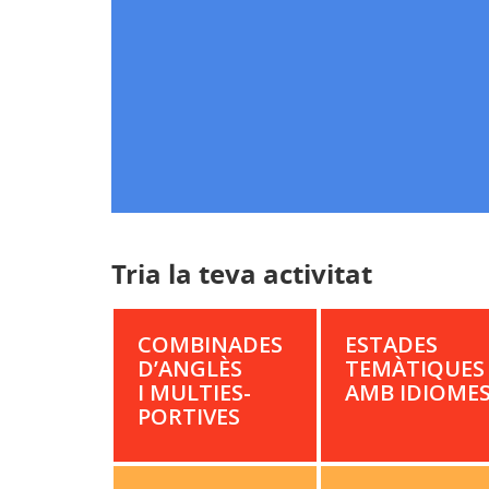
Tria la teva activitat
COM­BI­NADES
ESTADES
D’ANGLÈS
TEMÀ­TIQUES
I MUL­TI­ES­
AMB IDIOME
PORTIVES