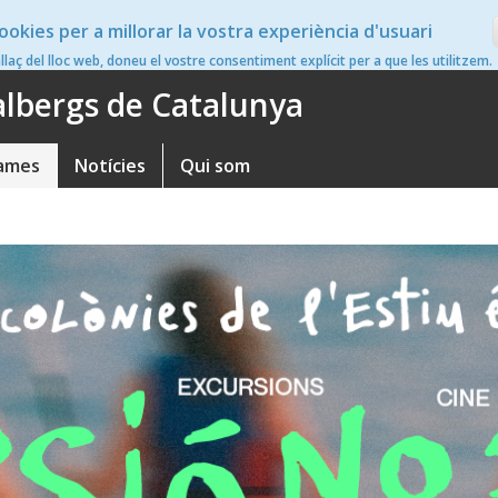
ookies per a millorar la vostra experiència d'usuari
en
nllaç del lloc web, doneu el vostre consentiment explícit per a que les utilitzem.
'albergs de Catalunya
ames
Notícies
Qui som