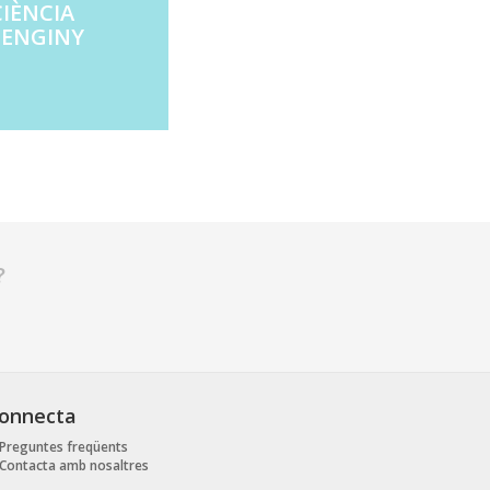
IÈN­CIA
I ENGINY
?
onnecta
Preguntes freqüents
Contacta amb nosaltres