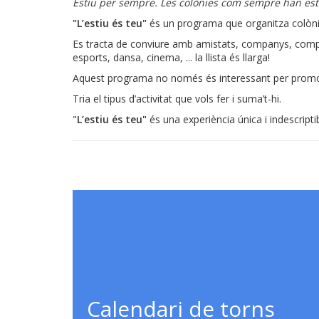
Estiu per sempre. Les colònies com sempre han est
"L’estiu és teu"
és un programa que organitza colònies
Es tracta de conviure amb amistats, companys, compan
esports, dansa, cinema, ... la llista és llarga!
Aquest programa no només és interessant per promoure
Tria el tipus d’activitat que vols fer i suma’t-hi.
"
L’estiu és teu"
és una experiència única i indescriptib
Calendari de torns