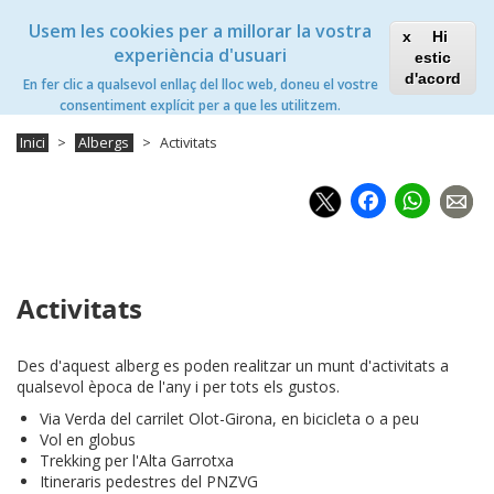
Vés
Xanascat
Toggle
Usem les cookies per a millorar la vostra
al
Hi
navigation
contingut
experiència d'usuari
estic
Vall d'en Bas Xanascat
d'acord
En fer clic a qualsevol enllaç del lloc web, doneu el vostre
Toggle
consentiment explícit per a que les utilitzem.
navigation
Inici
Albergs
Activitats
Faceb
Wh
Activitats
Des d'aquest alberg es poden realitzar un munt d'activitats a
qualsevol època de l'any i per tots els gustos.
Via Verda del carrilet Olot-Girona, en bicicleta o a peu
Vol en globus
Trekking per l'Alta Garrotxa
Itineraris pedestres del PNZVG