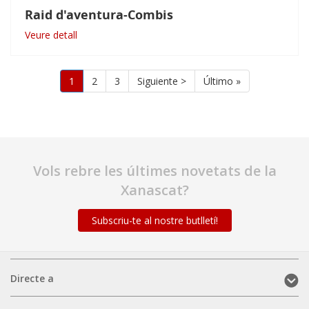
Raid d'aventura-Combis
Veure detall
Paginació
Pàgina
1
Pàgina
2
Pàgina
3
Pàgina
Siguiente >
Última
Último »
actual
següent
pàgina
Vols rebre les últimes novetats de la
Xanascat?
Subscriu-te al nostre butlletí!
Directe
Directe a
a
(mobile)