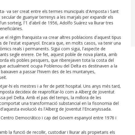
ta- va ser creat entre els termes municipals d'Amposta i Sant
 secular de guanyar terrenys a les marjals per expandir els
n sorteig, l'1 d'abril de 1956, Adolfo Suárez va lliurar tres
eneficiàries.
 que el règim franquista va crear altres poblacions d'aquest tipus
ts de l'estat espanyol. Encara que, en molts casos, va tenir una
ics reals i permanents. Sigui com sigui, l'aspecte de
ants segle enrere. De fet, aquest poble de nova planta, amb
corda els pobles pesquers, que riberejaven tota la costa del
ys que actualment ocupa Poblenou del Delta es destinaven a la
- baixaven a passar l'hivern des de les muntanyes,
seit.
otjar-hi els mestres i a fer de petit hospital. Uns anys més tard,
Amposta decideix de reaprofitar-lo com a Alberg de Joventut
ssa pel Delta. Amb el pas del temps, la millora de les
 comportat una transformació substancial en la fisonomia del
d'aquesta evolució és l'Alberg de Joventut l'Encanyissada.
de Centro Democrático i cap del Govern espanyol entre 1976 i
a funció de recollir, custodiar i lliurar als propietaris els