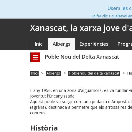
Vés
Usem les c
al
contingut
En fer clic a qualsevol e
Xanascat, la xarxa jove d
Inici
Albergs
Experiències
Progr
Navegació
principal
Poble Nou del Delta Xanascat
Toggle
navigation
Inici
Albergs
Poblenou del delta xanascat
His
L'any 1956, en una zona d'aiguamolls, es va fundar Villa
Joventut l'Encanyissada.
Aquest poble va sorgir com una pedania d'Amposta, fru
(agrària), destinada a permetre que els arrossaires d
conreus.
Història