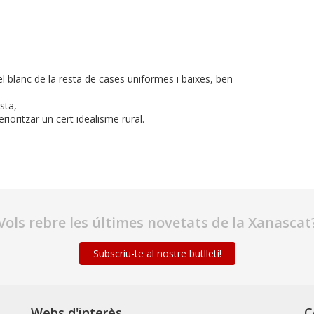
el blanc de la resta de cases uniformes i baixes, ben
ista,
rioritzar un cert idealisme rural.
Vols rebre les últimes novetats de la Xanascat
Subscriu-te al nostre butlletí!
Webs d'interès
C