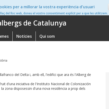
ookies per a millorar la vostra experiència d'usuari
en
nllaç del lloc web, doneu el vostre consentiment explícit per a que les utilitzem.
'albergs de Catalunya
ames
Notícies
Qui som
tòria
franco del Delta i, amb ell, l'edifici que ara és l'Alberg de
it d'una iniciativa de l'Instituto Nacional de Colonización
e la zona disposessin d'una nova residència a prop dels