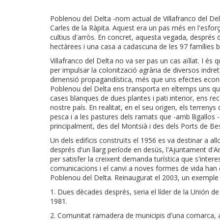
Poblenou del Delta -nom actual de Villafranco del Del
Carles de la Ràpita. Aquest era un pas més en l'esforç
cultius d'arròs. En concret, aquesta vegada, després d'u
hectàrees i una casa a cadascuna de les 97 famílies b
Villafranco del Delta no va ser pas un cas aïllat. I és
per impulsar la colonització agrària de diversos indre
dimensió propagandística, més que uns efectes econòm
Poblenou del Delta ens transporta en eltemps uns qu
cases blanques de dues plantes i pati interior, ens re
nostre país. En realitat, en el seu origen, els terren
pesca i a les pastures dels ramats que -amb lligallos 
principalment, des del Montsià i des dels Ports de Be
Un dels edificis construïts el 1956 es va destinar a all
després d'un llarg període en desús, l'Ajuntament d'
per satisfer la creixent demanda turística que s'intere
comunicacions i el canvi a noves formes de vida han
Poblenou del Delta. Reinaugurat el 2003, un exemple 
1. Dues dècades després, seria el líder de la Unión 
1981.
2. Comunitat ramadera de municipis d'una comarca, amb l