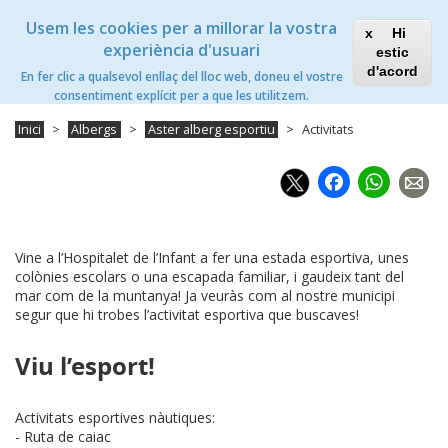
Vés
Xanascat
Toggle
Usem les cookies per a millorar la vostra
al
Hi
navigation
contingut
experiència d'usuari
estic
Àster Alberg Esportiu
d'acord
En fer clic a qualsevol enllaç del lloc web, doneu el vostre
Toggle
consentiment explícit per a que les utilitzem.
navigation
Inici
Albergs
Aster alberg esportiu
Activitats
Faceb
Wh
Vine a l’Hospitalet de l’Infant a fer una estada esportiva, unes
colònies escolars o una escapada familiar, i gaudeix tant del
mar com de la muntanya! Ja veuràs com al nostre municipi
segur que hi trobes l’activitat esportiva que buscaves!
Viu l’esport!
Activitats esportives nàutiques:
- Ruta de caiac