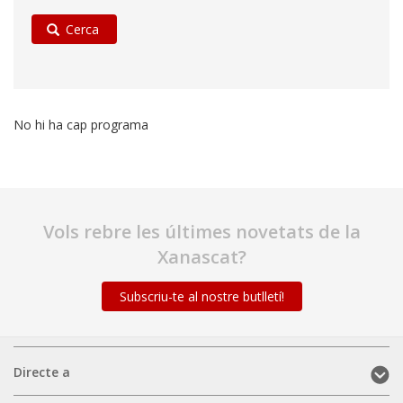
Cerca
No hi ha cap programa
Vols rebre les últimes novetats de la
Xanascat?
Subscriu-te al nostre butlletí!
Directe
Directe a
a