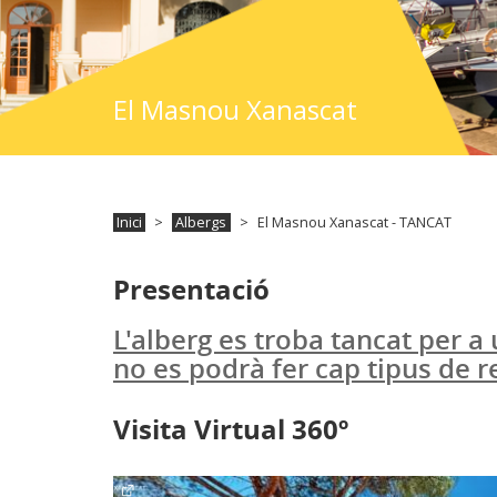
El Masnou Xanascat
Inici
Albergs
El Masnou Xanascat - TANCAT
Presentació
L'alberg es troba tancat per a
no es podrà fer cap tipus de r
Visita Virtual 360º