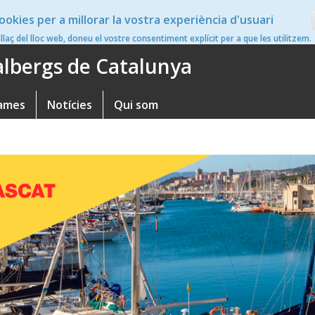
ookies per a millorar la vostra experiència d'usuari
en
nllaç del lloc web, doneu el vostre consentiment explícit per a que les utilitzem.
'albergs de Catalunya
ames
Notícies
Qui som