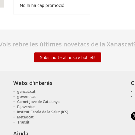
No hi ha cap promoció.
Vols rebre les últimes novetats de la Xanascat
Subscriu-te al nostre butlletí!
Webs d'interès
C
gencat.cat
govern.cat
Carnet Jove de Catalunya
E-joventut
Institut Català de la Salut (ICS)
Meteocat
Trànsit
Ajuda