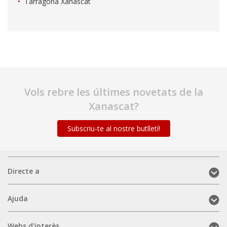
Tarragona Xanascat
Vols rebre les últimes novetats de la
Xanascat?
Subscriu-te al nostre butlletí!
Directe
Directe a
a
(mobile)
Ajuda
Ajuda
(mobile)
Webs
Webs d'interès