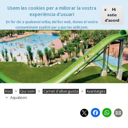
Vés
Xanascat
Toggle
Usem les cookies per a millorar la vostra
al
Hi
navigation
contingut
experiència d'usuari
estic
Aqualeon
d'acord
En fer clic a qualsevol enllaç del lloc web, doneu el vostre
Toggle
consentiment explícit per a que les utilitzem.
navigation
Inici
Qui som
Carnet d'alberguista
Avantatges
Aqualeon
Faceb
Wh