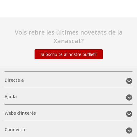
Vols rebre les últimes novetats de la
Xanascat?
Subscriu-te al nostre butlletí!
Directe
Directe a
a
(mobile)
Ajuda
Ajuda
(mobile)
Webs
Webs d'interès
d'interès
(mobile)
Connecta
Connecta
(mobile)