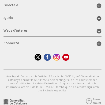
Directe
Directe a
a
(mobile)
Ajuda
Ajuda
(mobile)
Webs
Webs d'interès
d'interès
(mobile)
Connecta
Connecta
(mobile)
Avís legal
: D’acord amb l’article 17.1 de la Llei 19/2014, la ©Generalitat de
Catalunya permet la reutilització dels continguts i de les dades sempre
que se'n citi la font i la data d'actualització i que no es desnaturalitzi la
informació (article 8 de la Llei 37/2007) i també que no es contradigui amb
una llicència específica.
Torna
amunt