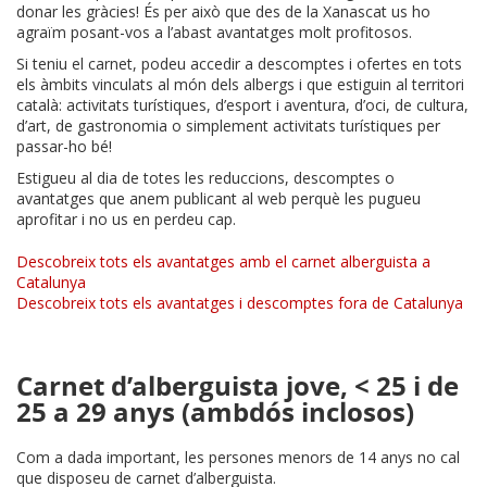
donar les gràcies! És per això que des de la Xanascat us ho
agraïm posant-vos a l’abast avantatges molt profitosos.
Si teniu el carnet, podeu accedir a descomptes i ofertes en tots
els àmbits vinculats al món dels albergs i que estiguin al territori
català: activitats turístiques, d’esport i aventura, d’oci, de cultura,
d’art, de gastronomia o simplement activitats turístiques per
passar-ho bé!
Estigueu al dia de totes les reduccions, descomptes o
avantatges que anem publicant al web perquè les pugueu
aprofitar i no us en perdeu cap.
Descobreix tots els avantatges amb el carnet alberguista a
Catalunya
Descobreix tots els avantatges i descomptes fora de Catalunya
Carnet d’alberguista jove, < 25 i de
25 a 29 anys (ambdós inclosos)
Com a dada important, les persones menors de 14 anys no cal
que disposeu de carnet d’alberguista.