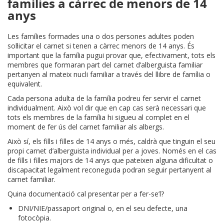
famílies a càrrec de menors de 14
anys
Les famílies formades una o dos persones adultes poden
sol·licitar el carnet si tenen a càrrec menors de 14 anys. És
important que la família pugui provar que, efectivament, tots els
membres que formaran part del carnet d’alberguista familiar
pertanyen al mateix nucli familiar a través del llibre de família o
equivalent.
Cada persona adulta de la família podreu fer servir el carnet
individualment. Això vol dir que en cap cas serà necessari que
tots els membres de la família hi sigueu al complet en el
moment de fer ús del carnet familiar als albergs.
Això sí, els fills i filles de 14 anys o més, caldrà que tinguin el seu
propi carnet d’alberguista individual per a joves. Només en el cas
de fills i filles majors de 14 anys que pateixen alguna dificultat o
discapacitat legalment reconeguda podran seguir pertanyent al
carnet familiar.
Quina documentació cal presentar per a fer-se’l?
DNI/NIE/passaport original o, en el seu defecte, una
fotocòpia.