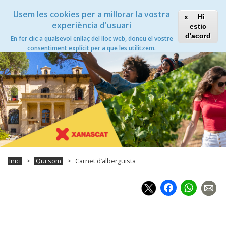
Vés
Xanascat
Toggle
Usem les cookies per a millorar la vostra
al
Hi
navigation
contingut
experiència d'usuari
estic
Carnet d’alberguista
d'acord
En fer clic a qualsevol enllaç del lloc web, doneu el vostre
Toggle
consentiment explícit per a que les utilitzem.
navigation
Inici
Qui som
Carnet d’alberguista
Faceb
Wh