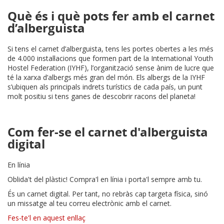
Què és i què pots fer amb el carnet
d’alberguista
Si tens el carnet d’alberguista, tens les portes obertes a les més
de 4.000 instal·lacions que formen part de la International Youth
Hostel Federation (IYHF), l’organització sense ànim de lucre que
té la xarxa d’albergs més gran del món. Els albergs de la IYHF
s’ubiquen als principals indrets turístics de cada país, un punt
molt positiu si tens ganes de descobrir racons del planeta!
Com fer-se el carnet d'alberguista
digital
En línia
Oblida't del plàstic! Compra'l en línia i porta'l sempre amb tu.
És un carnet digital. Per tant, no rebràs cap targeta física, sinó
un missatge al teu correu electrònic amb el carnet.
Fes-te'l en aquest enllaç