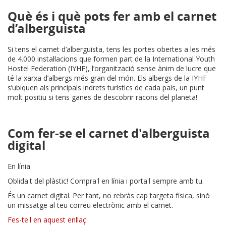
Què és i què pots fer amb el carnet
d’alberguista
Si tens el carnet d’alberguista, tens les portes obertes a les més
de 4.000 instal·lacions que formen part de la International Youth
Hostel Federation (IYHF), l’organització sense ànim de lucre que
té la xarxa d’albergs més gran del món. Els albergs de la IYHF
s’ubiquen als principals indrets turístics de cada país, un punt
molt positiu si tens ganes de descobrir racons del planeta!
Com fer-se el carnet d'alberguista
digital
En línia
Oblida't del plàstic! Compra'l en línia i porta'l sempre amb tu.
És un carnet digital. Per tant, no rebràs cap targeta física, sinó
un missatge al teu correu electrònic amb el carnet.
Fes-te'l en aquest enllaç