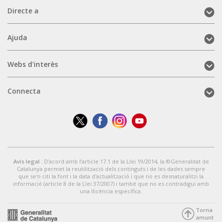
Directe
Directe a
a
(mobile)
Ajuda
Ajuda
(mobile)
Webs
Webs d'interès
d'interès
(mobile)
Connecta
Connecta
(mobile)
Avís legal
: D’acord amb l’article 17.1 de la Llei 19/2014, la ©Generalitat de
Catalunya permet la reutilització dels continguts i de les dades sempre
que se'n citi la font i la data d'actualització i que no es desnaturalitzi la
informació (article 8 de la Llei 37/2007) i també que no es contradigui amb
una llicència específica.
Torna
amunt