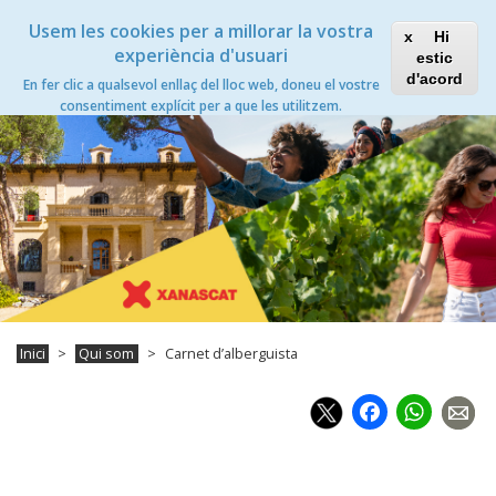
Vés
Xanascat
Toggle
Usem les cookies per a millorar la vostra
al
Hi
navigation
contingut
experiència d'usuari
estic
Carnet d’alberguista
d'acord
En fer clic a qualsevol enllaç del lloc web, doneu el vostre
Toggle
consentiment explícit per a que les utilitzem.
navigation
Inici
Qui som
Carnet d’alberguista
Faceb
Wh