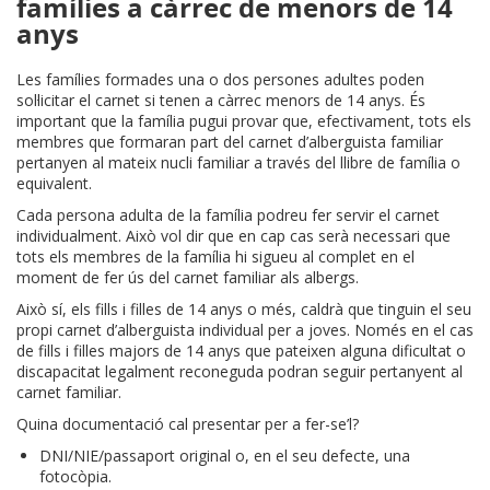
famílies a càrrec de menors de 14
anys
Les famílies formades una o dos persones adultes poden
sol·licitar el carnet si tenen a càrrec menors de 14 anys. És
important que la família pugui provar que, efectivament, tots els
membres que formaran part del carnet d’alberguista familiar
pertanyen al mateix nucli familiar a través del llibre de família o
equivalent.
Cada persona adulta de la família podreu fer servir el carnet
individualment. Això vol dir que en cap cas serà necessari que
tots els membres de la família hi sigueu al complet en el
moment de fer ús del carnet familiar als albergs.
Això sí, els fills i filles de 14 anys o més, caldrà que tinguin el seu
propi carnet d’alberguista individual per a joves. Només en el cas
de fills i filles majors de 14 anys que pateixen alguna dificultat o
discapacitat legalment reconeguda podran seguir pertanyent al
carnet familiar.
Quina documentació cal presentar per a fer-se’l?
DNI/NIE/passaport original o, en el seu defecte, una
fotocòpia.