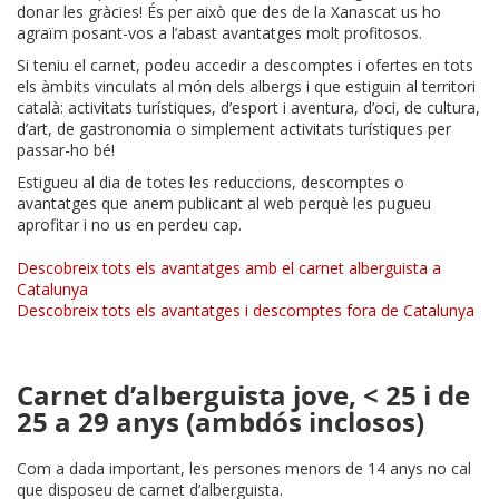
donar les gràcies! És per això que des de la Xanascat us ho
agraïm posant-vos a l’abast avantatges molt profitosos.
Si teniu el carnet, podeu accedir a descomptes i ofertes en tots
els àmbits vinculats al món dels albergs i que estiguin al territori
català: activitats turístiques, d’esport i aventura, d’oci, de cultura,
d’art, de gastronomia o simplement activitats turístiques per
passar-ho bé!
Estigueu al dia de totes les reduccions, descomptes o
avantatges que anem publicant al web perquè les pugueu
aprofitar i no us en perdeu cap.
Descobreix tots els avantatges amb el carnet alberguista a
Catalunya
Descobreix tots els avantatges i descomptes fora de Catalunya
Carnet d’alberguista jove, < 25 i de
25 a 29 anys (ambdós inclosos)
Com a dada important, les persones menors de 14 anys no cal
que disposeu de carnet d’alberguista.