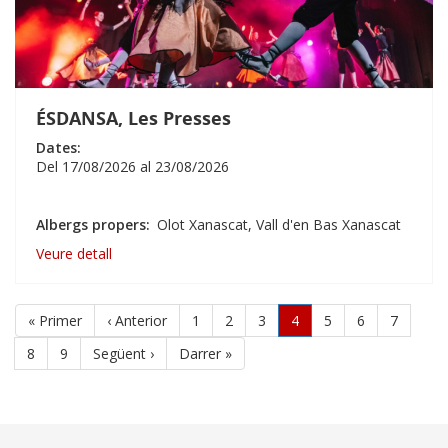
ÉSDANSA, Les Presses
Dates:
Del
17/08/2026
al
23/08/2026
Albergs propers
Olot Xanascat
Vall d'en Bas Xanascat
Veure detall
Paginació
Primera
« Primer
Pàgina
‹ Anterior
Pàgina
1
Pàgina
2
Pàgina
3
Pàgina
4
Pàgina
5
Pàgina
6
Pàgina
7
pàgina
anterior
actual
Pàgina
8
Pàgina
9
Pàgina
Següent ›
Última
Darrer »
següent
pàgina