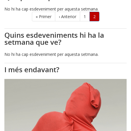
No hi ha cap esdeveniment per aquesta setmana.
Paginació
Primera
« Primer
Pàgina
‹ Anterior
Pàgina
1
Pàgina
2
pàgina
anterior
actual
Quins esdeveniments hi ha la
setmana que ve?
No hi ha cap esdeveniment per aquesta setmana.
I més endavant?