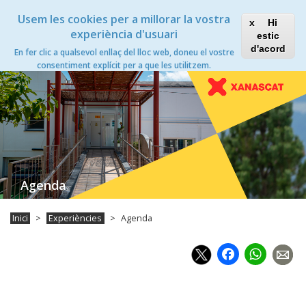
Vés
Xanascat
Toggle
Usem les cookies per a millorar la vostra
al
Hi
navigation
contingut
experiència d'usuari
estic
Agenda
d'acord
En fer clic a qualsevol enllaç del lloc web, doneu el vostre
Toggle
consentiment explícit per a que les utilitzem.
navigation
Agenda
Inici
Experiències
Agenda
Faceb
Wh