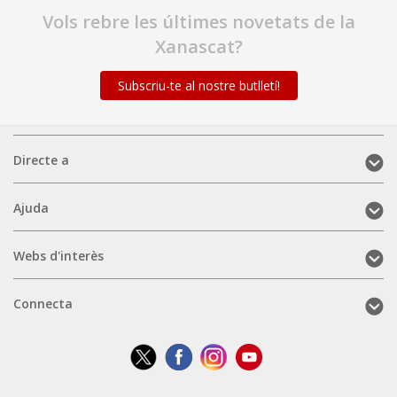
Vols rebre les últimes novetats de la
Xanascat?
Subscriu-te al nostre butlletí!
Directe
Directe a
a
(mobile)
Ajuda
Ajuda
(mobile)
Webs
Webs d'interès
d'interès
(mobile)
Connecta
Connecta
(mobile)