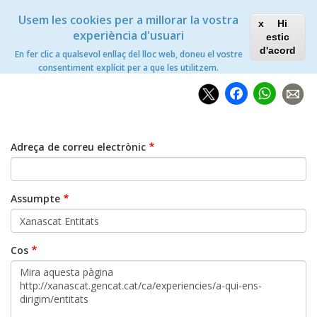
Vés
Xanascat
Toggle
Usem les cookies per a millorar la vostra
al
Hi
navigation
contingut
experiència d'usuari
estic
d'acord
En fer clic a qualsevol enllaç del lloc web, doneu el vostre
Inici
Compartir per email
consentiment explícit per a que les utilitzem.
Faceb
Wh
Adreça de correu electrònic
Assumpte
Cos