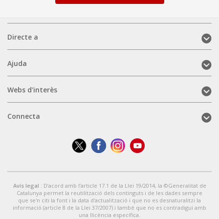
Directe
Directe a
a
(mobile)
Ajuda
Ajuda
(mobile)
Webs
Webs d'interès
d'interès
(mobile)
Connecta
Connecta
(mobile)
Avís legal
: D’acord amb l’article 17.1 de la Llei 19/2014, la ©Generalitat de
Catalunya permet la reutilització dels continguts i de les dades sempre
que se'n citi la font i la data d'actualització i que no es desnaturalitzi la
informació (article 8 de la Llei 37/2007) i també que no es contradigui amb
una llicència específica.