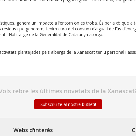
tiques, genera un impacte a l’entorn on es troba. És per això que a to
s residus que generem, tenim cura del consum d’aigua i de l’ús d’energi
t i Habitatge de la Generalitat de Catalunya atorga.
 activitats plantejades pels albergs de la Xanascat teniu personal i as
Vols rebre les últimes novetats de la Xanascat
Subscriu-te al nostre butlletí!
Webs d'interès
C