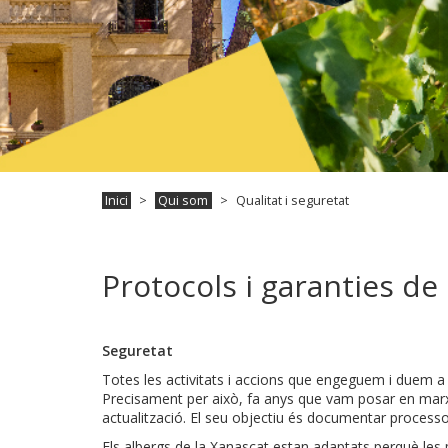
Inici
Qui som
Qualitat i seguretat
Protocols i garanties de 
Seguretat
Totes les activitats i accions que engeguem i duem a 
Precisament per això, fa anys que vam posar en marxa 
actualització. El seu objectiu és documentar processos i
Els albergs de la Xanascat estan adaptats perquè le