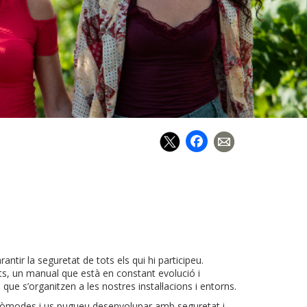
Facebook
tir la seguretat de tots els qui hi participeu.
ts, un manual que està en constant evolució i
 que s’organitzen a les nostres instal·lacions i entorns.
u còmodes i us pugueu desenvolupar amb seguretat i