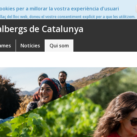
ookies per a millorar la vostra experiència d'usuari
en
nllaç del lloc web, doneu el vostre consentiment explícit per a que les utilitzem.
'albergs de Catalunya
ames
Notícies
Qui som