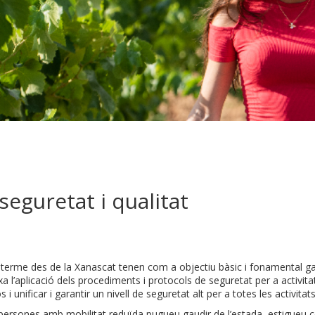
seguretat i qualitat
terme des de la Xanascat tenen com a objectiu bàsic i fonamental garan
l’aplicació dels procediments i protocols de seguretat per a activita
 unificar i garantir un nivell de seguretat alt per a totes les activitats
s persones amb mobilitat reduïda pugueu gaudir de l’estada, estigue