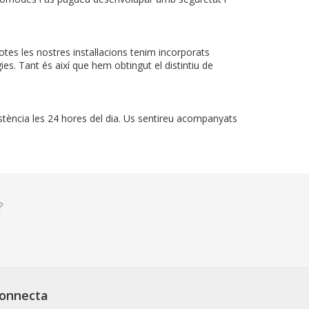
tes les nostres instal·lacions tenim incorporats
es. Tant és així que hem obtingut el distintiu de
sistència les 24 hores del dia. Us sentireu acompanyats
?
onnecta