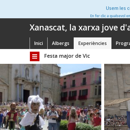
Vés
Usem les c
al
contingut
En fer clic a qualsevol e
Xanascat, la xarxa jove d
Inici
Albergs
Experiències
Progr
Navegació
principal
Festa major de Vic
Toggle
navigation