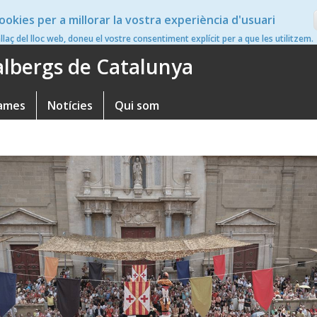
ookies per a millorar la vostra experiència d'usuari
en
nllaç del lloc web, doneu el vostre consentiment explícit per a que les utilitzem.
'albergs de Catalunya
ames
Notícies
Qui som