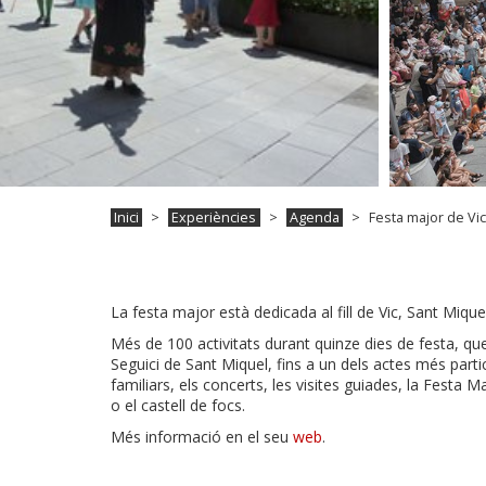
Inici
Experiències
Agenda
Festa major de Vic
La festa major està dedicada al fill de Vic, Sant Miquel
Més de 100 activitats durant quinze dies de festa, que
Seguici de Sant Miquel, fins a un dels actes més partic
familiars, els concerts, les visites guiades, la Festa M
o el castell de focs.
Més informació en el seu
web
.