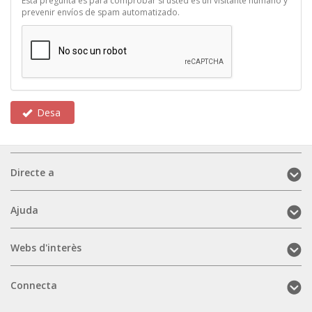
Esta pregunta es para comprobar si usted es un visitante humano y
prevenir envíos de spam automatizado.
Desa
Directe
Directe a
a
(mobile)
Ajuda
Ajuda
(mobile)
Webs
Webs d'interès
d'interès
(mobile)
Connecta
Connecta
(mobile)