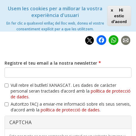
Vés
Xanascat
Toggle
Usem les cookies per a millorar la vostra
al
Hi
navigation
contingut
experiència d'usuari
estic
d'acord
En fer clic a qualsevol enllaç del lloc web, doneu el vostre
Inici
Subscripció al butlletí
consentiment explícit per a que les utilitzem.
Faceb
Wh
Registre el teu email a la nostra newsletter
Vull rebre el butlletí XANASCAT. Les dades de caràcter
personal seran tractades d’acord amb la
política de protecció
de dades
.
Autoritzo l’ACJ a enviar-me informació sobre els seus serveis,
d’acord amb la
política de protecció de dades
.
CAPTCHA