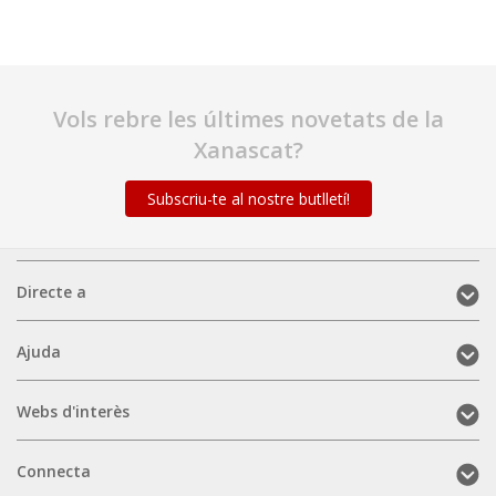
Vols rebre les últimes novetats de la
Xanascat?
Subscriu-te al nostre butlletí!
Directe
Directe a
a
(mobile)
Ajuda
Ajuda
(mobile)
Webs
Webs d'interès
d'interès
(mobile)
Connecta
Connecta
(mobile)