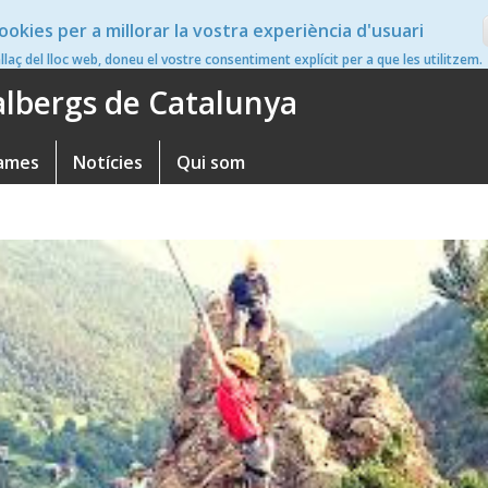
ookies per a millorar la vostra experiència d'usuari
en
nllaç del lloc web, doneu el vostre consentiment explícit per a que les utilitzem.
'albergs de Catalunya
ames
Notícies
Qui som