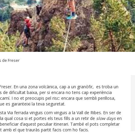
s de Freser
 Freser. En una zona volcànica, cap a un granòfir, es troba un
s de dificultat baixa, per si encara no tens cap experiència
mí. I no et preocupis pel risc: encara que sembli perillosa,
 es garanteixi la teva seguretat.
ta Via ferrada vinguis com vinguis a la Vall de Ribes. En ser de
a qual cosa si et portes els teus fills a un retir de
slow days
en
eneficiar d’aquest peculiar itinerari. També el pots completar
t amb el que trauràs partit facis com ho facis.