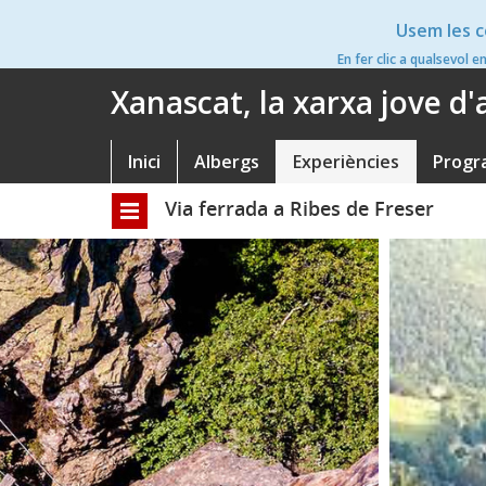
Vés
Usem les c
al
contingut
En fer clic a qualsevol e
Xanascat, la xarxa jove d
Inici
Albergs
Experiències
Progr
Navegació
principal
Via ferrada a Ribes de Freser
Toggle
navigation