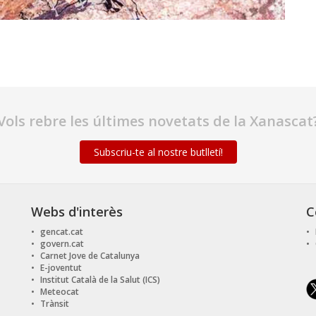
Vols rebre les últimes novetats de la Xanascat
Subscriu-te al nostre butlletí!
Webs d'interès
C
gencat.cat
govern.cat
Carnet Jove de Catalunya
E-joventut
Institut Català de la Salut (ICS)
Meteocat
Trànsit