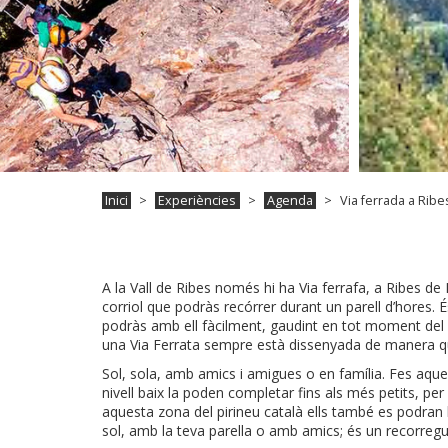
Inici
Experiències
Agenda
Via ferrada a Ribe
A la Vall de Ribes només hi ha Via ferrafa, a Ribes de
corriol que podràs recórrer durant un parell d’hores. É
podràs amb ell fàcilment, gaudint en tot moment del ca
una Via Ferrata sempre està dissenyada de manera que
Sol, sola, amb amics i amigues o en família. Fes aques
nivell baix la poden completar fins als més petits, per l
aquesta zona del pirineu català ells també es podran b
sol, amb la teva parella o amb amics; és un recorregu