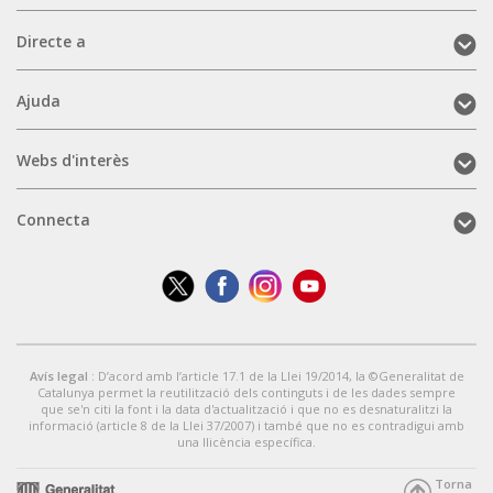
Directe
Directe a
a
(mobile)
Ajuda
Ajuda
(mobile)
Webs
Webs d'interès
d'interès
(mobile)
Connecta
Connecta
(mobile)
Avís legal
: D’acord amb l’article 17.1 de la Llei 19/2014, la ©Generalitat de
Catalunya permet la reutilització dels continguts i de les dades sempre
que se'n citi la font i la data d'actualització i que no es desnaturalitzi la
informació (article 8 de la Llei 37/2007) i també que no es contradigui amb
una llicència específica.
Torna