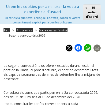
Vés
Xanascat
Toggle
Usem les cookies per a millorar la vostra
al
Hi
navigation
contingut
experiència d'usuari
estic
Segona convocatòria 2026
d'acord
En fer clic a qualsevol enllaç del lloc web, doneu el vostre
Toggle
consentiment explícit per a que les utilitzem.
navigation
Inici
Programes
Vacances en família
Segona convocatòria 2026
Faceb
Wh
La segona convocatòria us ofereix estades durant l'estiu, el
pont de la Diada, el pont d'octubre, el pont de desembre i tots
els caps de setmana des del mes de setembre fins a mitjans de
desembre.
Consulteu els torns que participen en la 2a convocatòria 2026,
des del 21 de juny fins al 13 de desembre del 2026.
Podeu consultar les tarifes corresponents a cada