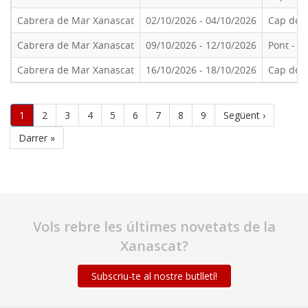
Cabrera de Mar Xanascat
02/10/2026
-
04/10/2026
Cap de 
Cabrera de Mar Xanascat
09/10/2026
-
12/10/2026
Pont - T
Cabrera de Mar Xanascat
16/10/2026
-
18/10/2026
Cap de 
Paginació
Pàgina
1
Pàgina
2
Pàgina
3
Pàgina
4
Pàgina
5
Pàgina
6
Pàgina
7
Pàgina
8
Pàgina
9
Pàgina
Següent ›
actual
següent
Última
Darrer »
pàgina
Vols rebre les últimes novetats de la
Xanascat?
Subscriu-te al nostre butlletí!