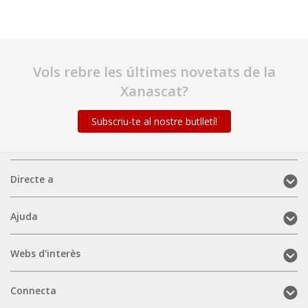
Vols rebre les últimes novetats de la
Xanascat?
Subscriu-te al nostre butlletí!
Directe
Directe a
a
(mobile)
Ajuda
Ajuda
(mobile)
Webs
Webs d'interès
d'interès
(mobile)
Connecta
Connecta
(mobile)