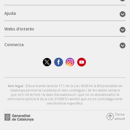
a
(mobile)
Ajuda
Ajuda
(mobile)
Webs
Webs d'interès
d'interès
(mobile)
Connecta
Connecta
(mobile)
Avís legal
: D’acord amb l’article 17.1 de la Llei 19/2014, la ©Generalitat de
Catalunya permet la reutilització dels continguts i de les dades sempre
que se'n citi la font i la data d'actualització i que no es desnaturalitzi la
informació (article 8 de la Llei 37/2007) i també que no es contradigui amb
una llicència específica.
Torna
amunt