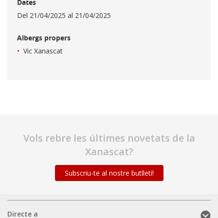
Dates
Del 21/04/2025 al 21/04/2025
Albergs propers
Vic Xanascat
Vols rebre les últimes novetats de la
Xanascat?
Subscriu-te al nostre butlletí!
Directe
Directe a