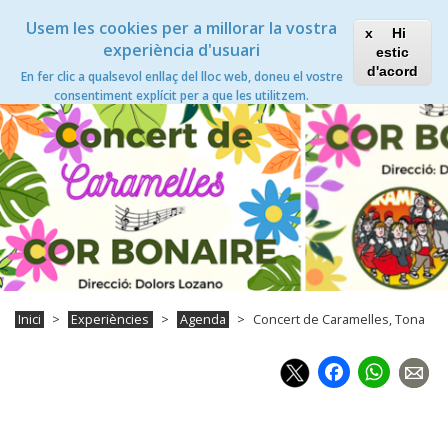
Vés
Xanascat
Toggle
Usem les cookies per a millorar la vostra
al
Hi
navigation
contingut
experiència d'usuari
estic
Concert de Caramelles, Tona
d'acord
En fer clic a qualsevol enllaç del lloc web, doneu el vostre
Toggle
consentiment explícit per a que les utilitzem.
navigation
Inici
Experiències
Agenda
Concert de Caramelles, Tona
Faceb
Wh