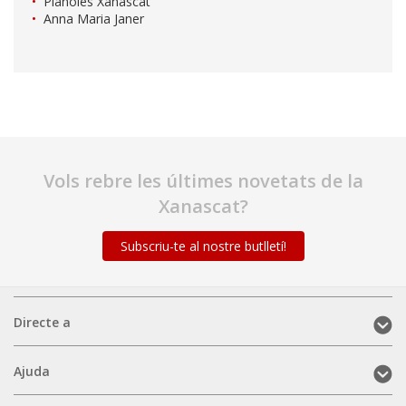
Planoles Xanascat
Anna Maria Janer
Vols rebre les últimes novetats de la
Xanascat?
Subscriu-te al nostre butlletí!
Directe
Directe a
a
(mobile)
Ajuda
Ajuda
(mobile)