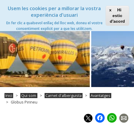
Vés
Xanascat
Toggle
Usem les cookies per a millorar la vostra
al
Hi
navigation
contingut
experiència d'usuari
estic
Globus Pirineu
d'acord
En fer clic a qualsevol enllaç del lloc web, doneu el vostre
Toggle
consentiment explícit per a que les utilitzem.
navigation
Inici
Qui som
Carnet d'alberguista
Avantatges
Globus Pirineu
Faceb
Wh