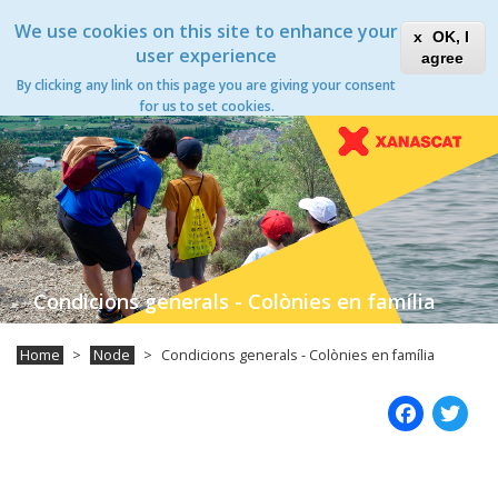
Skip
Xanascat
Toggle
We use cookies on this site to enhance your
to
OK, I
navigation
main
user experience
agree
content
Condicions generals - Colònies en família
By clicking any link on this page you are giving your consent
Toggle
for us to set cookies.
navigation
Condicions generals - Colònies en família
Home
Node
Condicions generals - Colònies en família
Fac
T