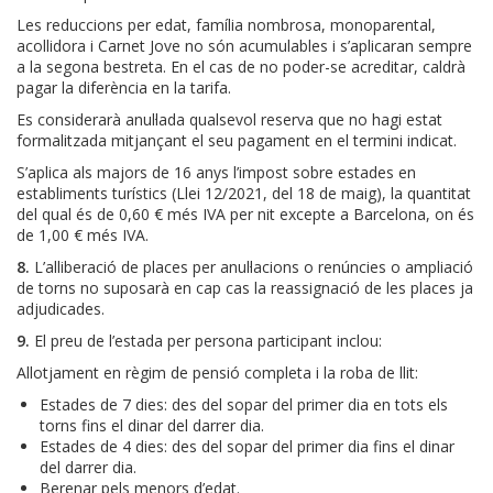
Les reduccions per edat, família nombrosa, monoparental,
acollidora i Carnet Jove no són acumulables i s’aplicaran sempre
a la segona bestreta. En el cas de no poder-se acreditar, caldrà
pagar la diferència en la tarifa.
Es considerarà anul·lada qualsevol reserva que no hagi estat
formalitzada mitjançant el seu pagament en el termini indicat.
S’aplica als majors de 16 anys l’impost sobre estades en
establiments turístics (Llei 12/2021, del 18 de maig), la quantitat
del qual és de 0,60 € més IVA per nit excepte a Barcelona, on és
de 1,00 € més IVA.
8.
L’alliberació de places per anul·lacions o renúncies o
ampliació
de torns no suposarà en cap cas la reassignació de les places ja
adjudicades.
9.
El preu de l’estada per persona participant inclou:
Allotjament en règim de pensió completa i la roba de llit:
Estades de 7 dies: des del sopar del primer dia en tots els
torns fins el dinar del darrer dia.
Estades de 4 dies: des del sopar del primer dia fins el dinar
del darrer dia.
Berenar pels menors d’edat.