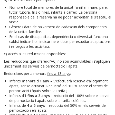
Nombre total de membres de la unitat familiar: mare, pare,
tutor, tutora, fills o filles, infants a càrrec. La persona
responsable de la reserva ha de poder acreditar, si s’escau, el
vincle.
Gènere i data de naixement de cadascun dels components
de la unitat familiar.
En el cas de discapacitat, dependència o diversitat funcional
caldrà indicar-ho i indicar-ne el tipus per estudiar adaptacions
i reforços a les activitats.
c) Accés a les reduccions disponibles:
Les reduccions que ofereix l’ACJ no són acumulables i s’apliquen
únicament als serveis de pernoctació i àpats.
Reduccions per a menors
fins a 13 anys
:
Infants
menors d’1 any
– S’efectuarà reserva d’allotjament i
àpats, sense activitat. Reducció del 100% sobre el servei de
pernoctació i àpats sobre la tarifa J.
Infants d’
1 fins a 3 anys
– reducció del 100% sobre el servei
de pernoctació i àpats sobre la tarifa colònies.
Infants de
4 a 6 anys
– reducció del 50% en els serveis de
pernoctació i els àpats.