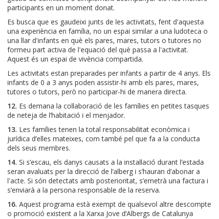
participants en un moment donat.
Es busca que es gaudeixi junts de les activitats, fent d'aquesta
una experiència en família, no un espai similar a una ludoteca o
una llar d'infants en què els pares, mares, tutors o tutores no
formeu part activa de l'equació del què passa a l'activitat.
Aquest és un espai de vivència compartida.
Les activitats estan preparades per infants a partir de 4 anys. Els
infants de 0 a 3 anys poden assistir-hi amb els pares, mares,
tutores o tutors, però no participar-hi de manera directa.
12.
Es demana la col·laboració de les famílies en petites tasques
de neteja de l’habitació i el menjador.
13.
Les famílies tenen la total responsabilitat econòmica i
jurídica d’elles mateixes, com també pel que fa a la conducta
dels seus membres.
14.
Si s’escau, els danys causats a la instal·lació durant l’estada
seran avaluats per la direcció de l’alberg i s’hauran d’abonar a
l'acte. Si són detectats amb posterioritat, s’emetrà una factura i
s’enviarà a la persona responsable de la reserva.
16.
Aquest programa està exempt de qualsevol altre descompte
o promoció existent a la Xarxa Jove d’Albergs de Catalunya