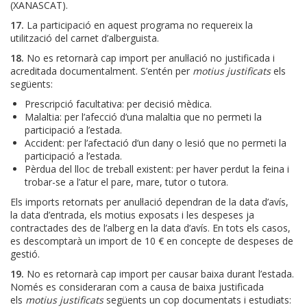
(XANASCAT).
17.
La participació en aquest programa no requereix la
utilització del carnet d’alberguista.
18.
No es retornarà cap import per anul·lació no justificada i
acreditada documentalment. S’entén per
motius justificats
els
següents:
Prescripció facultativa: per decisió mèdica.
Malaltia: per l’afecció d’una malaltia que no permeti la
participació a l’estada.
Accident: per l’afectació d’un dany o lesió que no permeti la
participació a l’estada.
Pèrdua del lloc de treball existent: per haver perdut la feina i
trobar-se a l’atur el pare, mare, tutor o tutora.
Els imports retornats per anul·lació dependran de la data d’avís,
la data d’entrada, els motius exposats i les despeses ja
contractades des de l’alberg en la data d’avís. En tots els casos,
es descomptarà un import de 10 € en concepte de despeses de
gestió.
19.
No es retornarà cap import per causar baixa durant l’estada.
Només es consideraran com a causa de baixa justificada
els
motius justificats
següents un cop documentats i estudiats: