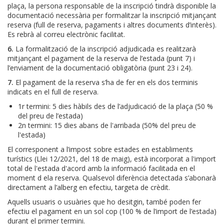
plaça, la persona responsable de la inscripció tindrà disponible la
documentació necessària per formalitzar la inscripció mitjançant
reserva (full de reserva, pagaments i altres documents d’interès).
Es rebrà al correu electrònic facilitat.
6.
La formalització de la inscripció adjudicada es realitzarà
mitjançant el pagament de la reserva de l’estada (punt 7) i
l’enviament de la documentació obligatòria (punt 23 i 24).
7.
El pagament de la reserva s’ha de fer en els dos terminis
indicats en el full de reserva.
1r termini: 5 dies hàbils des de l’adjudicació de la plaça (50 %
del preu de l’estada)
2n termini: 15 dies abans de l'arribada (50% del preu de
l'estada)
El corresponent a l’impost sobre estades en establiments
turístics (Llei 12/2021, del 18 de maig), està incorporat a l'import
total de l'estada d'acord amb la informació facilitada en el
moment d ela reserva. Qualsevol diferència detectada s’abonarà
directament a l’alberg en efectiu, targeta de crèdit.
Aquells usuaris o usuàries que ho desitgin, també poden fer
efectiu el pagament en un sol cop (100 % de l’import de l’estada)
durant el primer termini.