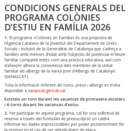
CONDICIONS GENERALS DEL
PROGRAMA COLÒNIES
D’ESTIU EN FAMÍLIA
2026
1.
El programa «Colònies en Família» és una proposta de
l’Agència Catalana de la Joventut del Departament de Drets
Socials i Inclusió de la Generalitat de Catalunya que s’adreça a
famílies amb menors d’edat amb l’objectiu de potenciar el lleure
familiar compartit entès com una pràctica educativa, així com
d’afavorir alhora la convivència dels membres de la unitat
familiar als albergs de la Xarxa Jove d’Albergs de Catalunya
(XANASCAT).
Tota la informació referent als torns, preus i albergs es troba
disponible a
xanascat.gencat.cat.
Existeix un torn durant les vacances de primavera escolars
i 6 torns durant les vacances d’estiu.
2.
Per participar en aquest programa, cal fer una sol·licitud de
reserva a través del formulari de preinscripció on caldrà
informar les dades imprescindibles per poder posteriorment fer
la reserva en el cas de ser adjudicataris de plaça.