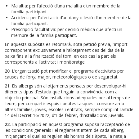
Malaltia: per l’afecció d’una malaltia d’un membre de la
família participant
Accident: per l’afectació d’un dany o lesió d’un membre de la
família participant.
Prescripció facultativa: per decisió mèdica que afecti un
membre de la família participant.
En aquests supòsits es retornarà, sota petició prèvia, l’import
corresponent exclusivament a l’allotjament des del dia de la
baixa fins a la finalització del torn, en cap cas la part els
corresponents a l’activitat i monitoratge.
20
. L’organització pot modificar
el programa d’activitats per
causes de força major, meteorològiques o de seguretat.
21
. Els albergs són allotjaments pensats per desenvolupar-hi
diferents tipus d’estada que tinguin la convivència com a
objectiu principal. Són instal·lacions adequades per al temps de
lleure, per compartir espais i petites tasques i conviure amb
altres famílies, joves, escoles i entitats, sempre complint l’article
14 del Decret 16/2022, d’1 de febrer, d’instal·lacions juvenils.
22.
La participació en aquest programa suposa l’acceptació de
les condicions generals i el reglament intern de cada alberg,
mitjançant el qual es regulen els horaris dels àpats, la neteja