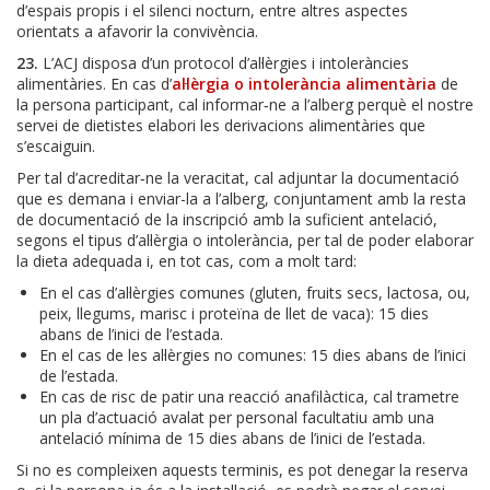
d’espais propis i el silenci nocturn, entre altres aspectes
orientats a afavorir la convivència.
23.
L’ACJ disposa d’un protocol d’al·lèrgies i intoleràncies
alimentàries. En cas d’
al·lèrgia o intolerància alimentària
de
la persona participant, cal informar‑ne a l’alberg perquè el nostre
servei de dietistes elabori les derivacions alimentàries que
s’escaiguin.
Per tal d’acreditar‑ne la veracitat, cal adjuntar la documentació
que es demana i enviar-la a l’alberg, conjuntament amb la resta
de documentació de la inscripció amb la suficient antelació,
segons el tipus d’al·lèrgia o intolerància, per tal de poder elaborar
la dieta adequada i, en tot cas, com a molt tard:
En el cas d’al·lèrgies comunes (gluten, fruits secs, lactosa, ou,
peix, llegums, marisc i proteïna de llet de vaca): 15 dies
abans de l’inici de l’estada.
En el cas de les al·lèrgies no comunes: 15 dies abans de l’inici
de l’estada.
En cas de risc de patir una reacció anafilàctica, cal trametre
un pla d’actuació avalat per personal facultatiu amb una
antelació mínima de 15 dies abans de l’inici de l’estada.
Si no es compleixen aquests terminis, es pot denegar la reserva