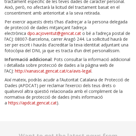
tractament específic de les teves dades de caràcter personal.
Això, però, no afectarà la licitud del tractament basat en el
consentiment amb anterioritat a la seva retirada.
Per exercir aquests drets t’has d’adreçar a la persona delegada
de protecció de dades mitjançant l’adreça
electrònica
dpo.acjoventut@gencat.cat
o bé a l’adreça postal de
l’ACJ: 08007-Barcelona, carrer Aragó 244. La sol·licitud haurà de
ser per escrit i hauràs d’acreditar la teva identitat adjuntant una
fotocòpia del DNI, ja que es tracta d’un dret personalíssim.
Informació addicional
: Pots consultar la informació addicional
i detallada sobre protecció de dades a la pàgina web de
l’ACJ:
http://xanascat.gencat.cat/ca/avis-legal
.
Així mateix, podràs acudir a l’Autoritat Catalana de Protecció de
Dades (APDCAT) per reclamar l’exercici dels teus drets o
qualsevol altra qüestió relacionada amb el compliment de la
normativa de protecció de dades (més informació
a
https://apdcat.gencat.cat
).
Want to get the latest news from