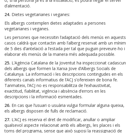
o, si la persona ja és a la instal·lació, es podrà negar el servei
d’alimentació.
24.
Dietes vegetarianes i veganes:
Els albergs contemplen dietes adaptades a persones
vegetarianes i veganes.
Les persones que necessitin l’adaptació dels menús en aquests
casos caldrà que contactin amb l’alberg reservat amb un mínim
de 5 dies d’antelació a l’estada per tal que puguin preveure-ho i
elaborar els menús de la manera més adequada possible.
25.
L’Agència Catalana de la Joventut ha inspeccionat cadascun
dels albergs que formen la Xarxa Jove d’Albergs Socials de
Catalunya. La informació i les descripcions contingudes en els
diferents canals informatius de l’ACJ s’ofereixen de bona fe.
Tanmateix, l’ACJ no es responsabilitza de l’exhaustivitat,
exactitud, fiabilitat, vigència i absència d’errors en les
descripcions i la informació esmentades.
26.
En cas que l’usuari o usuària vulgui formular alguna queixa,
els albergs disposen de fulls de reclamació.
27.
L’ACJ es reserva el dret de modificar, anul·lar o ampliar
qualsevol aspecte relacionat amb els albergs, les places i els
torns del programa, sense que això suposi la reassignació de