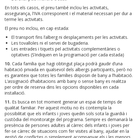
En tots els casos, el preu també inclou les activitats,
assegurança, l’IVA corresponent i el material necessari per dur a
terme les activitats.
El preu no inclou, en cap estada:
El transport fins l’alberg ni desplaçaments per les activitats.
Les tovalloles ni el servei de bugaderia.
Les entrades i tiquets pel activitats complementàries o
optatives (S’indiquen en la programació per cada estada)
10.
Cada família que hagi obtingut plaça podrà gaudir d’una
habitació privada en qualsevol dels albergs participants, però no
es garanteix que totes les famílies disposin de bany a l’habitació.
L’assignació d’habitacions amb bany o sense bany es realitza
per ordre de reserva dins les opcions disponibles en cada
instal·lació.
11.
Es busca en tot moment generar un espai de temps de
qualitat familiar. Per aquest motiu no és contempla la
possibilitat que els infants i joves quedin sols sota la guardià i
custòdia del monitoratge del programa. Sempre es demanarà la
presència de persones adultes al càrrec dels infants i joves per
fer-se càrrec de situacions com fer visites al bany, ajudar en la
gestió de conflictes o simplement acompanyar els i les menors