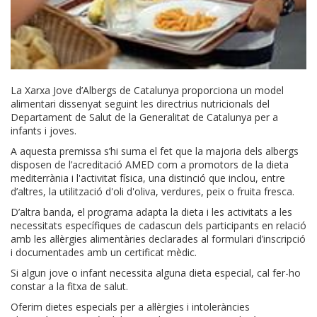
La Xarxa Jove d’Albergs de Catalunya proporciona un model
alimentari dissenyat seguint les directrius nutricionals del
Departament de Salut de la Generalitat de Catalunya per a
infants i joves.
A aquesta premissa s’hi suma el fet que la majoria dels albergs
disposen de l’acreditació AMED com a promotors de la dieta
mediterrània i l'activitat física, una distinció que inclou, entre
d’altres, la utilització d'oli d'oliva, verdures, peix o fruita fresca.
D’altra banda, el programa adapta la dieta i les activitats a les
necessitats específiques de cadascun dels participants en relació
amb les al·lèrgies alimentàries declarades al formulari d’inscripció
i documentades amb un certificat mèdic.
Si algun jove o infant necessita alguna dieta especial, cal fer-ho
constar a la fitxa de salut.
Oferim dietes especials per a al·lèrgies i intoleràncies