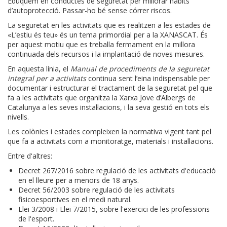
Eduquem en conductes de seguretat per millorar hàbits
d’autoprotecció. Passar-ho bé sense córrer riscos.
La seguretat en les activitats que es realitzen a les estades de
«L’estiu és teu» és un tema primordial per a la XANASCAT. És
per aquest motiu que es treballa fermament en la millora
continuada dels recursos i la implantació de noves mesures.
En aquesta línia, el
Manual de procediments de la seguretat
integral per a activitats
continua sent l’eina indispensable per
documentar i estructurar el tractament de la seguretat pel que
fa a les activitats que organitza la Xarxa Jove d’Albergs de
Catalunya a les seves instal·lacions, i la seva gestió en tots els
nivells.
Les colònies i estades compleixen la normativa vigent tant pel
que fa a activitats com a monitoratge, materials i instal·lacions.
Entre d'altres:
Decret 267/2016 sobre regulació de les activitats d'educació
en el lleure per a menors de 18 anys.
Decret 56/2003 sobre regulació de les activitats
fisicoesportives en el medi natural.
Llei 3/2008 i Llei 7/2015, sobre l'exercici de les professions
de l'esport.