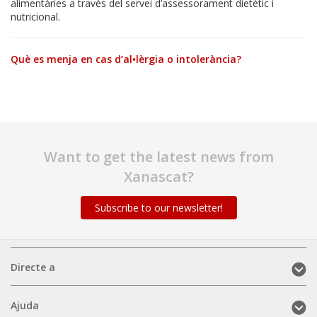
alimentàries a través del servei d’assessorament dietètic i
nutricional.
Què es menja en cas d’al•lèrgia o intolerància?
Want to get the latest news from
Xanascat?
Subscribe to our newsletter!
Directe
Directe a
a
(mobile)
Ajuda
Ajuda