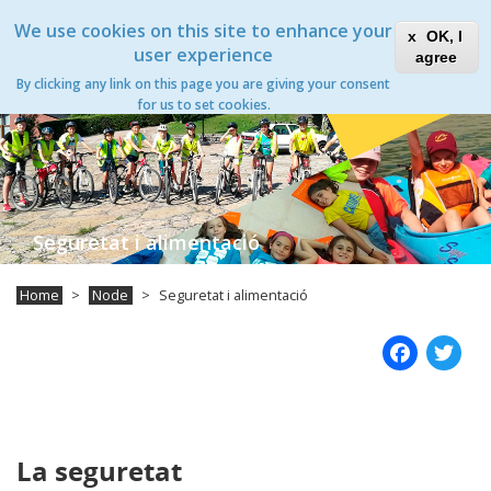
Skip
Xanascat
Toggle
We use cookies on this site to enhance your
to
OK, I
navigation
main
user experience
agree
content
By clicking any link on this page you are giving your consent
for us to set cookies.
Seguretat i alimentació
Home
Node
Seguretat i alimentació
Fac
T
La seguretat