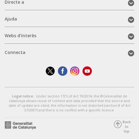
Directe
Directe a
a
(mobile)
Ajuda
Ajuda
(mobile)
Webs
Webs d'interès
d'interès
(mobile)
Connecta
Connecta
(mobile)
Legal notice
: Under section 17(1) of Act 19/2014, the ©Generalitat de
Catalunya allows reuse of content and data provided that the source and
date of update are cited, the information is not distorted (section 8 of Act
37/2007) and there is no conflict with a specific licence.
Back
to
top