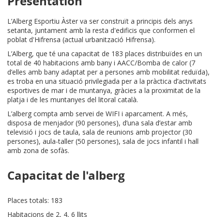
Presentation
L’Alberg Esportiu Àster va ser construït a principis dels anys
setanta, juntament amb la resta d'edificis que conformen el
poblat d'Hifrensa (actual urbanització Hifrensa).
L’Alberg, que té una capacitat de 183 places distribuïdes en un
total de 40 habitacions amb bany i AACC/Bomba de calor (7
d’elles amb bany adaptat per a persones amb mobilitat reduïda),
es troba en una situació privilegiada per a la pràctica d’activitats
esportives de mar i de muntanya, gràcies a la proximitat de la
platja i de les muntanyes del litoral català.
L’alberg compta amb servei de WIFI i aparcament. A més,
disposa de menjador (90 persones), d’una sala d’estar amb
televisió i jocs de taula, sala de reunions amb projector (30
persones), aula-taller (50 persones), sala de jocs infantil i hall
amb zona de sofàs.
Capacitat de l'alberg
Places totals: 183
Habitacions de 2, 4, 6 llits