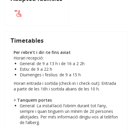
Timetables
Per rebre’t i dir-te fins aviat
Horari recepció:
General: de 9 a 13 h i de 16 a 2 2h
Estiu: de 9 a 22 h
Diumenges i festius: de 9 a 15 h
Horari entrada i sortida (check-in i check-out): Entrada
a partir de les 16h i sortida abans de les 10 h.
> Tanquem portes
General: La instal·lació l’obrim durant tot l’any,
sempre i quan tinguem un mínim de 20 persones
allotjades. Per més informació dirigiu-vos al telèfon
de l’alberg.