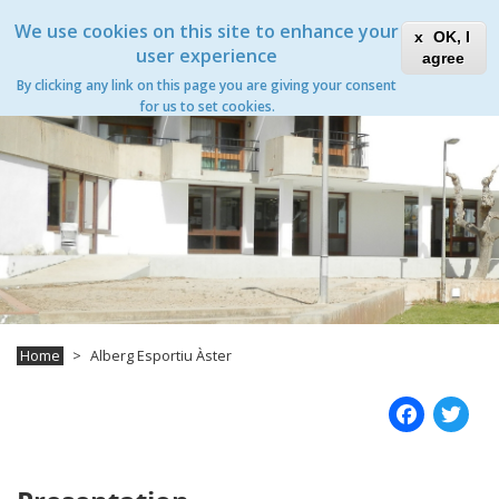
Skip
Xanascat
Toggle
We use cookies on this site to enhance your
to
OK, I
navigation
main
user experience
agree
content
Alberg Esportiu Àster
By clicking any link on this page you are giving your consent
Toggle
for us to set cookies.
navigation
Home
Alberg Esportiu Àster
Fac
T