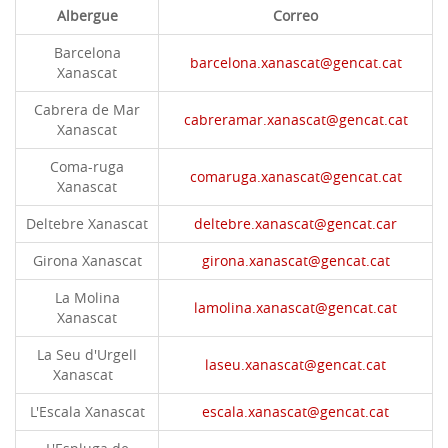
Albergue
Correo
Barcelona
barcelona.xanascat@gencat.cat
Xanascat
Cabrera de Mar
cabreramar.xanascat@gencat.cat
Xanascat
Coma-ruga
comaruga.xanascat@gencat.cat
Xanascat
Deltebre Xanascat
deltebre.xanascat@gencat.car
Girona Xanascat
girona.xanascat@gencat.cat
La Molina
lamolina.xanascat@gencat.cat
Xanascat
La Seu d'Urgell
laseu.xanascat@gencat.cat
Xanascat
L'Escala Xanascat
escala.xanascat@gencat.cat