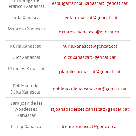
L'Espluga de
esplugafrancoli.xanascat@gencat.cat
Francolí Xanascat
Lleida Xanascat
lleida.xanascat@gencat.cat
Manresa Xanascat
manresa.xanascat@gencat.cat
Núria Xanascat
nuria.xanascat@gencat.cat
Olot Xanascat
olot.xanascat@gencat.cat
Planoles Xanascat
planoles.xanascat@gencat.cat
Poblenou del
poblenoudelta.xanascat@gencat.cat
Delta Xanascat
Sant Joan de les
Abadesses
stjoanabadesses.xanascat@gencat.cat
Xanascat
Tremp Xanascat
tremp.xanascat@gencat.cat