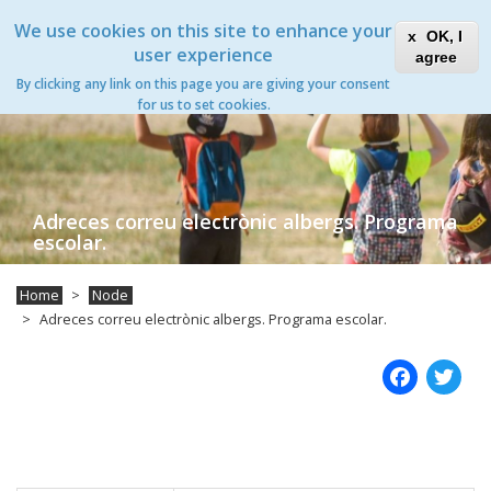
Skip
Xanascat
Toggle
We use cookies on this site to enhance your
to
OK, I
navigation
main
user experience
agree
content
By clicking any link on this page you are giving your consent
for us to set cookies.
Adreces correu electrònic albergs. Programa
escolar.
Home
Node
Adreces correu electrònic albergs. Programa escolar.
Fac
T