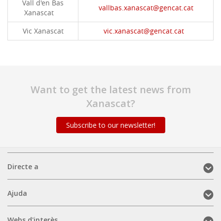
Vall d'en Bas
vallbas.xanascat@gencat.cat
Xanascat
Vic Xanascat
vic.xanascat@gencat.cat
Want to get the latest news from
Xanascat?
Subscribe to our newsletter!
Directe
Directe a
a
(mobile)
Ajuda
Ajuda
(mobile)
Webs
Webs d'interès