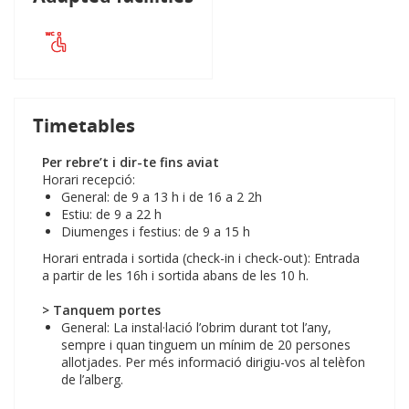
Timetables
Per rebre’t i dir-te fins aviat
Horari recepció:
General: de 9 a 13 h i de 16 a 2 2h
Estiu: de 9 a 22 h
Diumenges i festius: de 9 a 15 h
Horari entrada i sortida (check-in i check-out): Entrada
a partir de les 16h i sortida abans de les 10 h.
> Tanquem portes
General: La instal·lació l’obrim durant tot l’any,
sempre i quan tinguem un mínim de 20 persones
allotjades. Per més informació dirigiu-vos al telèfon
de l’alberg.