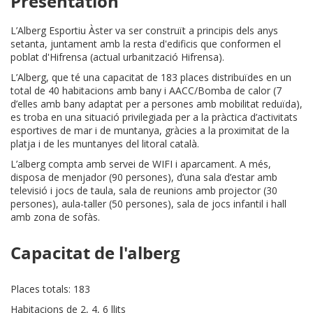
Presentation
L’Alberg Esportiu Àster va ser construït a principis dels anys
setanta, juntament amb la resta d'edificis que conformen el
poblat d'Hifrensa (actual urbanització Hifrensa).
L’Alberg, que té una capacitat de 183 places distribuïdes en un
total de 40 habitacions amb bany i AACC/Bomba de calor (7
d’elles amb bany adaptat per a persones amb mobilitat reduïda),
es troba en una situació privilegiada per a la pràctica d’activitats
esportives de mar i de muntanya, gràcies a la proximitat de la
platja i de les muntanyes del litoral català.
L’alberg compta amb servei de WIFI i aparcament. A més,
disposa de menjador (90 persones), d’una sala d’estar amb
televisió i jocs de taula, sala de reunions amb projector (30
persones), aula-taller (50 persones), sala de jocs infantil i hall
amb zona de sofàs.
Capacitat de l'alberg
Places totals: 183
Habitacions de 2, 4, 6 llits