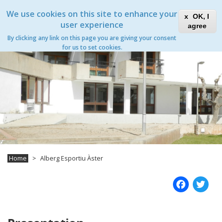
Skip
Xanascat
Toggle
We use cookies on this site to enhance your
to
OK, I
navigation
main
user experience
agree
content
Alberg Esportiu Àster
By clicking any link on this page you are giving your consent
Toggle
for us to set cookies.
navigation
Home
Alberg Esportiu Àster
Fac
T