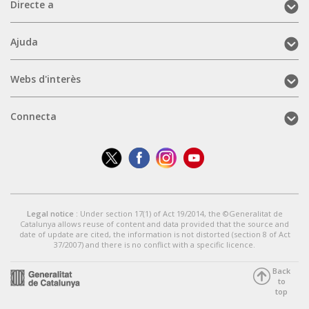
Directe
Directe a
a
(mobile)
Ajuda
Ajuda
(mobile)
Webs
Webs d'interès
d'interès
(mobile)
Connecta
Connecta
(mobile)
Legal notice
: Under section 17(1) of Act 19/2014, the ©Generalitat de
Catalunya allows reuse of content and data provided that the source and
date of update are cited, the information is not distorted (section 8 of Act
37/2007) and there is no conflict with a specific licence.
Back
to
top