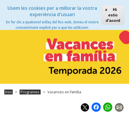
Vés
Xanascat
Toggle
Usem les cookies per a millorar la vostra
al
Hi
navigation
contingut
experiència d'usuari
estic
Vacances en família
d'acord
En fer clic a qualsevol enllaç del lloc web, doneu el vostre
Toggle
consentiment explícit per a que les utilitzem.
navigation
Inici
Programes
Vacances en família
Faceb
Wh