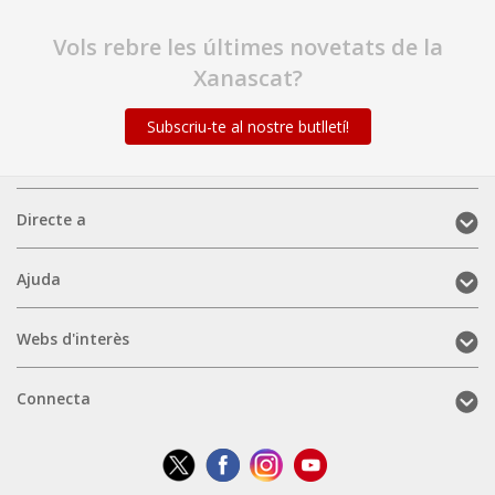
Vols rebre les últimes novetats de la
Xanascat?
Subscriu-te al nostre butlletí!
Directe
Directe a
a
(mobile)
Ajuda
Ajuda
(mobile)
Webs
Webs d'interès
d'interès
(mobile)
Connecta
Connecta
(mobile)