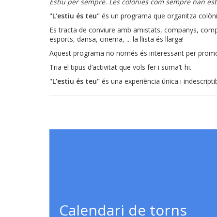
Estiu per sempre. Les colònies com sempre han est
"L’estiu és teu"
és un programa que organitza colònies
Es tracta de conviure amb amistats, companys, compan
esports, dansa, cinema, ... la llista és llarga!
Aquest programa no només és interessant per promoure
Tria el tipus d’activitat que vols fer i suma’t-hi.
"
L’estiu és teu"
és una experiència única i indescriptib
Calendari de torns