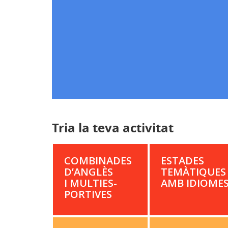
Tria la teva activitat
COM­BI­NADES
ESTADES
D’ANGLÈS
TEMÀ­TIQUES
I MUL­TI­ES­
AMB IDIOME
PORTIVES