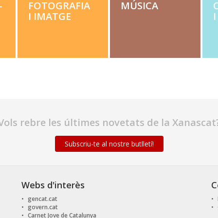
­
FOTOGRAFIA
MÚSI­CA
C
I IMATGE
Vols rebre les últimes novetats de la Xanascat
Subscriu-te al nostre butlletí!
Webs d'interès
C
gencat.cat
govern.cat
Carnet Jove de Catalunya