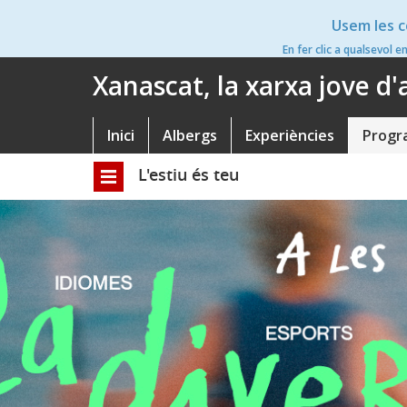
Vés
Usem les c
al
contingut
En fer clic a qualsevol e
Xanascat, la xarxa jove d
Inici
Albergs
Experiències
Progr
Navegació
principal
L'estiu és teu
Toggle
navigation