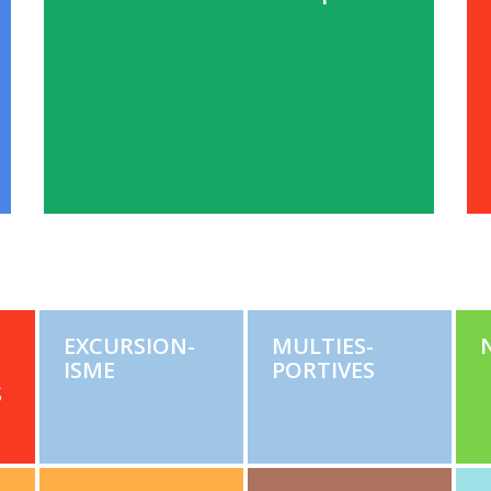
EXCUR­SION­
MUL­TI­ES­
ISME
PORTIVES
S