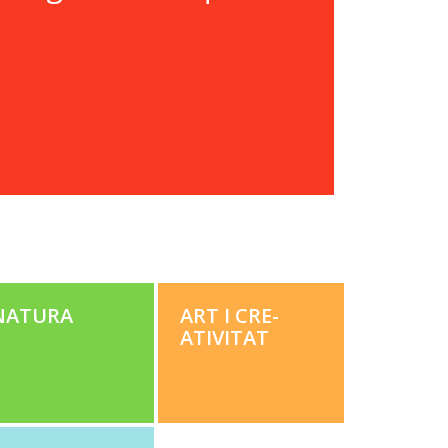
NATU­RA
ART I CRE­
ATIV­I­TAT