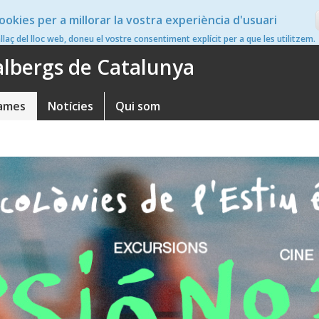
ookies per a millorar la vostra experiència d'usuari
en
nllaç del lloc web, doneu el vostre consentiment explícit per a que les utilitzem.
'albergs de Catalunya
ames
Notícies
Qui som