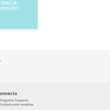
IÈN­CIA
I ENGINY
?
onnecta
Preguntes freqüents
Contacta amb nosaltres