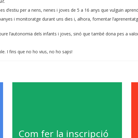
at.
 d’estiu per a nens, nenes i joves de 5 a 16 anys que vulguin aprendre
yes i monitoratge durant uns dies i, alhora, fomentar l’aprenentatg
 l’autonomia dels infants i joves, sinó que també dona pes a valors
le. I fins que no ho vius, no ho saps!
Com fer la inscripció