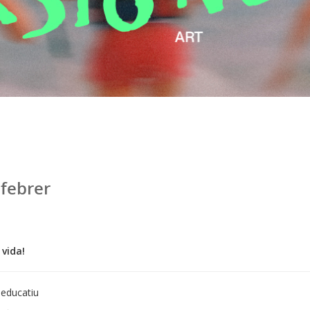
 febrer
 vida!
 educatiu