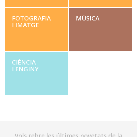
FOTOGRAFIA
MÚSI­CA
I IMATGE
CIÈN­CIA
I ENGINY
Vols rebre les últimes novetats de la