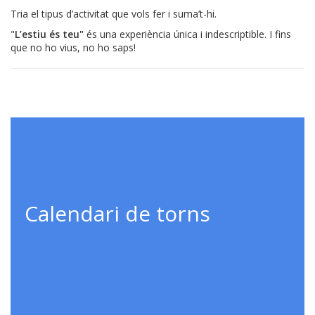
Tria el tipus d’activitat que vols fer i suma’t-hi.
"
L’estiu és teu"
és una experiència única i indescriptible. I fins
que no ho vius, no ho saps!
Calendari de torns