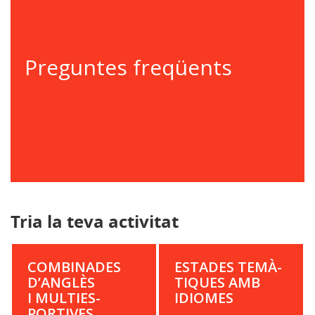
Preguntes freqüents
Tria la teva activitat
COM­BI­NADES
ESTADES TEMÀ­
D’ANGLÈS
TIQUES AMB
I MUL­TI­ES­
IDIOMES
PORTIVES