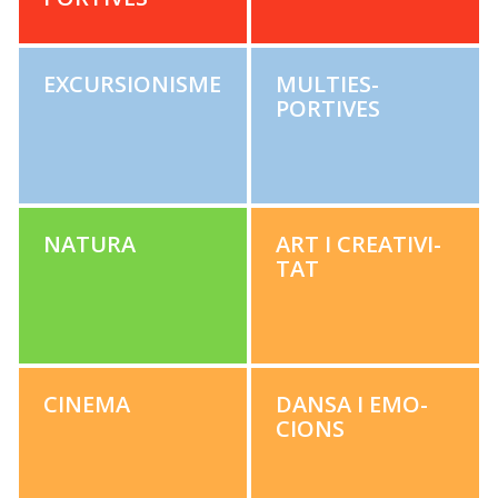
EXCUR­SION­ISME
MUL­TI­ES­
PORTIVES
NATU­RA
ART I CRE­ATIV­I­
TAT
CIN­E­MA
DANSA I EMO­
CIONS