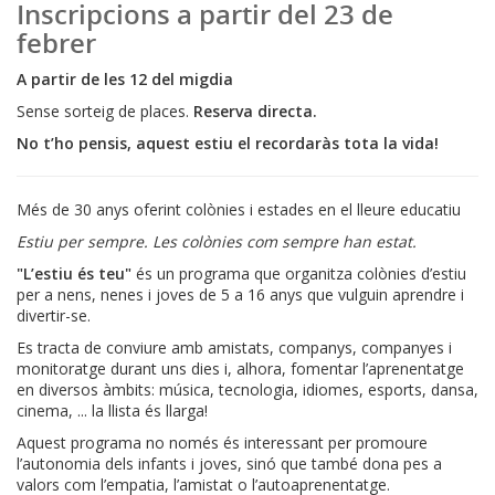
Inscripcions a partir del 23 de
febrer
A partir de les 12 del migdia
Sense sorteig de places.
Reserva directa.
No t’ho pensis, aquest estiu el recordaràs tota la vida!
Més de 30 anys oferint colònies i estades en el lleure educatiu
Estiu per sempre. Les colònies com sempre han estat.
"L’estiu és teu"
és un programa que organitza colònies d’estiu
per a nens, nenes i joves de 5 a 16 anys que vulguin aprendre i
divertir-se.
Es tracta de conviure amb amistats, companys, companyes i
monitoratge durant uns dies i, alhora, fomentar l’aprenentatge
en diversos àmbits: música, tecnologia, idiomes, esports, dansa,
cinema, ... la llista és llarga!
Aquest programa no només és interessant per promoure
l’autonomia dels infants i joves, sinó que també dona pes a
valors com l’empatia, l’amistat o l’autoaprenentatge.