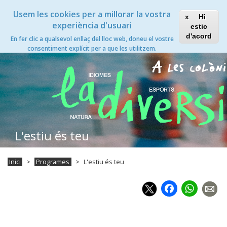
Vés
Xanascat
Toggle
Usem les cookies per a millorar la vostra
al
Hi
navigation
contingut
experiència d'usuari
estic
L'estiu és teu
d'acord
En fer clic a qualsevol enllaç del lloc web, doneu el vostre
Toggle
consentiment explícit per a que les utilitzem.
navigation
L'estiu és teu
Inici
Programes
L'estiu és teu
Faceb
Wh