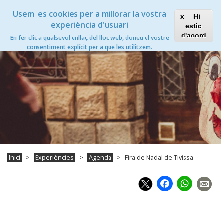
Vés
Xanascat
Toggle
Usem les cookies per a millorar la vostra
al
Hi
navigation
contingut
experiència d'usuari
estic
Fira de Nadal de Tivissa
d'acord
En fer clic a qualsevol enllaç del lloc web, doneu el vostre
Toggle
consentiment explícit per a que les utilitzem.
navigation
Inici
Experiències
Agenda
Fira de Nadal de Tivissa
Faceb
Wh