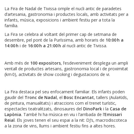
La Fira de Nadal de Tivissa omple el nucli antic de paradetes
d’artesania, gastronomia i productes locals, amb activitats per a
infants, música, exposicions i ambient festiu per a tota la
família.
La Fira se celebra al voltant del primer cap de setmana de
desembre, pel pont de la Puríssima, amb horaris de
10:00 h a
14:00 h
i de
16:00 h a 21:00 h
al nucli antic de Tivissa.
Amb més de
100 expositors
, l’esdeveniment desplega un ampli
ventall de productes artesans, gastronomia local i de proximitat
(km 0), activitats de show cooking i degustacions de vi.
La Fira destaca pel seu enfocament familiar. Els infants poden
gaudir del
Tronc de Nadal
, el
Bosc Encantat
, tallers (AulaKids,
de pintura, manualitats) i atraccions com el trenet turístic,
espectacles teatralitzats, dinosaures del
DinoPark
i la
Casa de
Lapònia
. També hi ha música en viu i l’arribada de l’
Emissari
Reial
. Els joves tenen el seu espai a la nit: DJ’s, macrodiscoteca
a la zona de vins, llums i ambient festiu fins a altes hores.