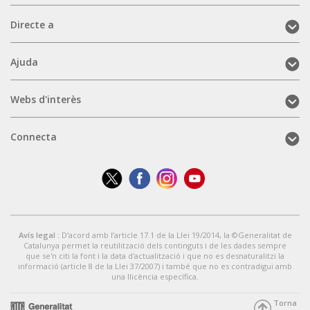
Directe
Directe a
a
(mobile)
Ajuda
Ajuda
(mobile)
Webs
Webs d'interès
d'interès
(mobile)
Connecta
Connecta
(mobile)
Avís legal
: D’acord amb l’article 17.1 de la Llei 19/2014, la ©Generalitat de
Catalunya permet la reutilització dels continguts i de les dades sempre
que se'n citi la font i la data d'actualització i que no es desnaturalitzi la
informació (article 8 de la Llei 37/2007) i també que no es contradigui amb
una llicència específica.
Torna