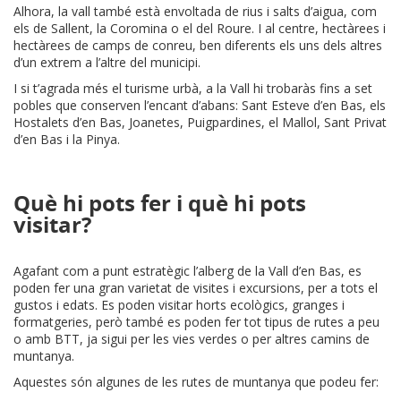
Alhora, la vall també està envoltada de rius i salts d’aigua, com
els de Sallent, la Coromina o el del Roure. I al centre, hectàrees i
hectàrees de camps de conreu, ben diferents els uns dels altres
d’un extrem a l’altre del municipi.
I si t’agrada més el turisme urbà, a la Vall hi trobaràs fins a set
pobles que conserven l’encant d’abans: Sant Esteve d’en Bas, els
Hostalets d’en Bas, Joanetes, Puigpardines, el Mallol, Sant Privat
d’en Bas i la Pinya.
Què hi pots fer i què hi pots
visitar?
Agafant com a punt estratègic l’alberg de la Vall d’en Bas, es
poden fer una gran varietat de visites i excursions, per a tots el
gustos i edats. Es poden visitar horts ecològics, granges i
formatgeries, però també es poden fer tot tipus de rutes a peu
o amb BTT, ja sigui per les vies verdes o per altres camins de
muntanya.
Aquestes són algunes de les rutes de muntanya que podeu fer: