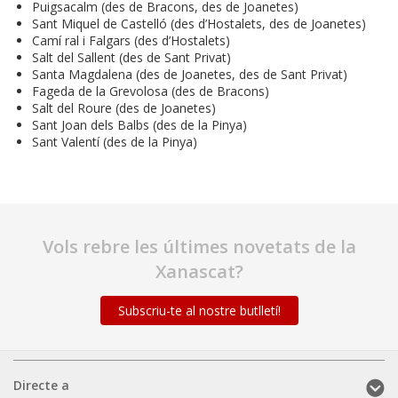
Puigsacalm (des de Bracons, des de Joanetes)
Sant Miquel de Castelló (des d’Hostalets, des de Joanetes)
Camí ral i Falgars (des d’Hostalets)
Salt del Sallent (des de Sant Privat)
Santa Magdalena (des de Joanetes, des de Sant Privat)
Fageda de la Grevolosa (des de Bracons)
Salt del Roure (des de Joanetes)
Sant Joan dels Balbs (des de la Pinya)
Sant Valentí (des de la Pinya)
Vols rebre les últimes novetats de la
Xanascat?
Subscriu-te al nostre butlletí!
Directe
Directe a