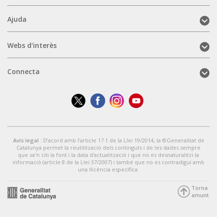
a
(mobile)
Ajuda
Ajuda
(mobile)
Webs
Webs d'interès
d'interès
(mobile)
Connecta
Connecta
(mobile)
Avís legal
: D’acord amb l’article 17.1 de la Llei 19/2014, la ©Generalitat de
Catalunya permet la reutilització dels continguts i de les dades sempre
que se'n citi la font i la data d'actualització i que no es desnaturalitzi la
informació (article 8 de la Llei 37/2007) i també que no es contradigui amb
una llicència específica.
Torna
amunt