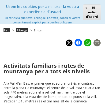
Vés
Xanascat
Toggle
Usem les cookies per a millorar la vostra
al
Hi
navigation
contingut
experiència d'usuari
estic
Vall d'en Bas Xanascat
d'acord
En fer clic a qualsevol enllaç del lloc web, doneu el vostre
Toggle
consentiment explícit per a que les utilitzem.
navigation
Inici
Albergs
Entorn
Faceb
Wh
Activitats familiars i rutes de
muntanya per a tots els nivells
A la Vall d’en Bas, el primer que et sorprendrà és el contrast
entre la plana i la muntanya: el centre de la Vall està situat a tan
sols 440 metres sobre el nivell del mar, mentre que el
Puigsacalm, a la vista des de la major part de punts de la vall,
s’aixeca 1.515 metres i és el cim més alt de la comarca.