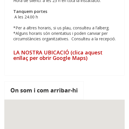
Hora de silenci: a les 23 h en tota la instal.lació.
Tanquem portes
A les 24.00 h
*Per a altres horaris, si us plau, consulteu a l’alberg.
*Alguns horaris són orientatius i poden canviar per
circumstàncies organitzatives. Consulteu a la recepció.
LA NOSTRA UBICACIÓ (clica aquest
enllaç per obrir Google Maps)
On som i com arribar-hi