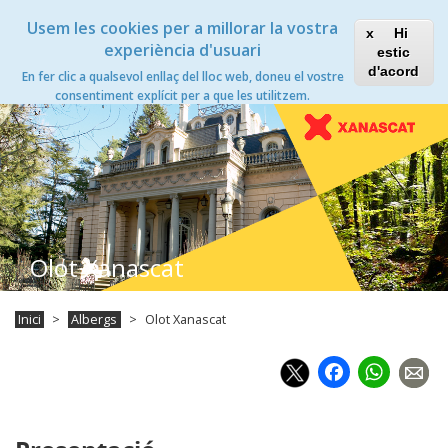
Vés
Xanascat
Toggle
Usem les cookies per a millorar la vostra
al
Hi
navigation
contingut
experiència d'usuari
estic
d'acord
En fer clic a qualsevol enllaç del lloc web, doneu el vostre
Toggle
consentiment explícit per a que les utilitzem.
navigation
Olot Xanascat
Inici
Albergs
Olot Xanascat
Faceb
Wh