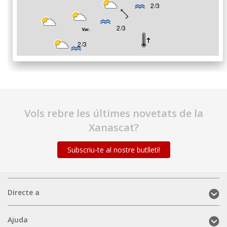
Vols rebre les últimes novetats de la
Xanascat?
Subscriu-te al nostre butlletí!
Directe
Directe a
a
(mobile)
Ajuda
Ajuda