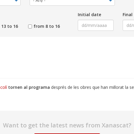
Initial date
Final
 13 to 16
from 8 to 16
colí
tornen al programa
després de les obres que han millorat la se
Want to get the latest news from Xanascat?