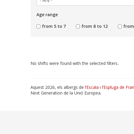
Age range
from 5 to 7
from 8 to 12
from
No shifts were found with the selected filters.
Aquest 2026, els albergs de
l’Escala
i
l’Espluga de Fran
Next Generation de la Unió Europea.