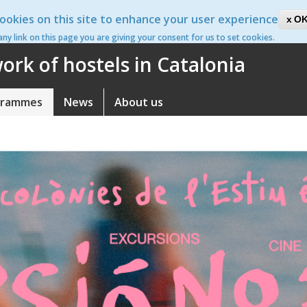
ookies on this site to enhance your user experience
ca
OK
 any link on this page you are giving your consent for us to set cookies.
rk of hostels in Catalonia
grammes
News
About us