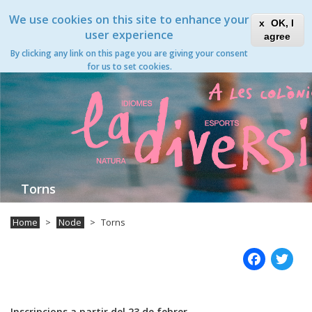
Skip
Xanascat
Toggle
We use cookies on this site to enhance your
to
OK, I
navigation
main
user experience
agree
content
Torns
By clicking any link on this page you are giving your consent
Toggle
for us to set cookies.
navigation
Torns
Home
Node
Torns
Fac
T
Inscripcions a partir del 23 de febrer