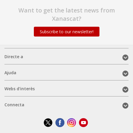
Want to get the latest news from
Xanascat?
Subscribe to our newsletter!
Directe
Directe a
a
(mobile)
Ajuda
Ajuda
(mobile)
Webs
Webs d'interès
d'interès
(mobile)
Connecta
Connecta
(mobile)