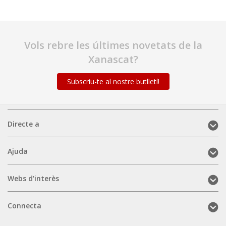
Vols rebre les últimes novetats de la
Xanascat?
Subscriu-te al nostre butlletí!
Directe
Directe a
a
(mobile)
Ajuda
Ajuda
(mobile)
Webs
Webs d'interès
d'interès
(mobile)
Connecta
Connecta
(mobile)