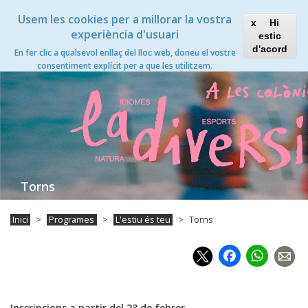
Vés
Xanascat
Toggle
Usem les cookies per a millorar la vostra
al
Hi
navigation
contingut
experiència d'usuari
estic
Torns
d'acord
En fer clic a qualsevol enllaç del lloc web, doneu el vostre
Toggle
consentiment explícit per a que les utilitzem.
navigation
Torns
Inici
Programes
L'estiu és teu
Torns
Faceb
Wh
Inscripcions a partir del 23 de febrer