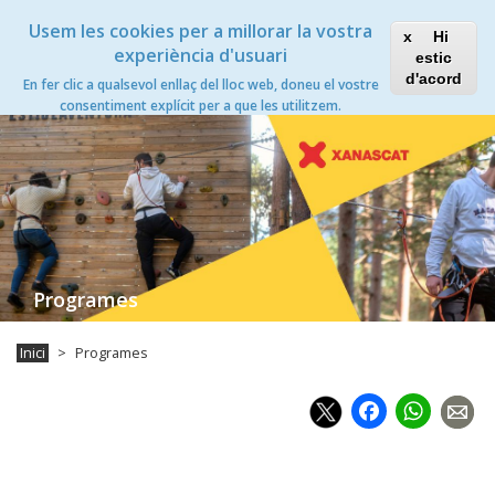
Vés
Xanascat
Toggle
Usem les cookies per a millorar la vostra
al
Hi
navigation
contingut
experiència d'usuari
estic
Programes
d'acord
En fer clic a qualsevol enllaç del lloc web, doneu el vostre
Toggle
consentiment explícit per a que les utilitzem.
navigation
Programes
Inici
Programes
Faceb
Wh