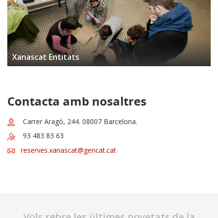
Xanascat Entitats
Contacta amb nosaltres
Carrer Aragó, 244. 08007 Barcelona.
93 483 83 63
reserves.xanascat@gencat.cat
Vols rebre les últimes novetats de la